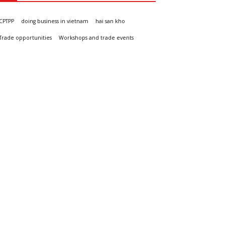
CPTPP
doing business in vietnam
hai san kho
Trade opportunities
Workshops and trade events