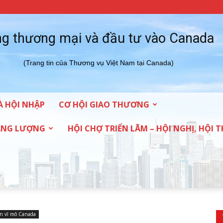
g thương mại và đầu tư vào Canada
(Trang tin của Thương vụ Việt Nam tại Canada)
À HỘI NHẬP
CƠ HỘI GIAO THƯƠNG
NĂNG LƯỢNG
HỘI CHỢ TRIỂN LÃM – HỘI NGHỊ, HỘI 
in vĩ mô Canada