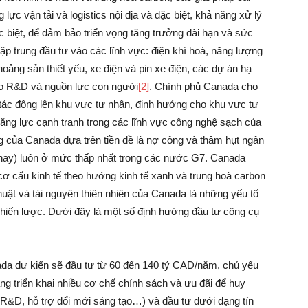
 lực vận tải và logistics nội địa và đặc biệt, khả năng xử lý
c biệt, để đảm bảo triển vọng tăng trưởng dài hạn và sức
ập trung đầu tư vào các lĩnh vực: điện khí hoá, năng lượng
hoảng sản thiết yếu, xe điện và pin xe điện, các dự án hạ
vào R&D và nguồn lực con người
[2]
. Chính phủ Canada cho
tác động lên khu vực tư nhân, định hướng cho khu vực tư
 năng lực cạnh tranh trong các lĩnh vực công nghệ sạch của
g của Canada dựa trên tiền đề là nợ công và thâm hụt ngân
nay) luôn ở mức thấp nhất trong các nước G7. Canada
cơ cấu kinh tế theo hướng kinh tế xanh và trung hoà carbon
uật và tài nguyên thiên nhiên của Canada là những yếu tố
hiến lược. Dưới đây là một số định hướng đầu tư công cụ
ada dự kiến sẽ đầu tư từ 60 đến 140 tỷ CAD/năm, chủ yếu
g triển khai nhiều cơ chế chính sách và ưu đãi để huy
 R&D, hỗ trợ đổi mới sáng tạo…) và đầu tư dưới dạng tín