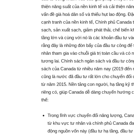
thiện năng suất của nền kinh tế và cải thiện năng
vấn đề già hoá dân số và thiếu hụt lao động. Đặ
cạnh tranh của nền kinh tế, Chính phủ Canada t
sạch, sản xuất sạch, giảm phát thải, chế biến k
tầng lớn và cùng với nó là các khoản đầu tư 
rằng đây là những đòn bẩy của đầu tư công để 
nhân tham gia vào chuỗi giá trị toàn cầu và có
tương lai. Chính sách ngân sách và đầu tư côn
sách của Canada từ nhiều năm nay (2019 đến 
cũng là nước đã đầu tư rất lớn cho chuyển đổi 
từ năm 2015. Nền tảng con người, hạ tầng kỹ th
riêng có, giúp Canada dễ dàng chuyển hướng c
thể:
Trong lĩnh vực chuyển đổi năng lượng, Can
từ khu vực tư nhân và chính phủ Canada đan
động nguồn vốn này (đầu tư hạ tầng, đầu tư