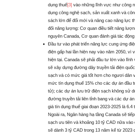
dụng thuế
[3]
vào những lĩnh vực như công ng
dụng công nghệ sạch, sản xuất xanh và c
sách lớn để đổi mới và nâng cao năng lực th
đổi năng lượng: Cơ quan điều tiết nâng lượ
nguyên Canada, Cơ quan đánh giá tác động 
Đầu tư vào phát triển năng lực cung ứng điệ
điện gấp hai lần hiện nay vào năm 2050, vì v
hiện tại. Canada sẽ phải đầu tư lớn vào lĩn
sẽ xây dựng đường dây truyền tải điện quố
sạch và có mức giá tốt hơn cho ngươi dân 
mức tín dụng thuế 15% cho các dự án đầu tư
tử); các dự án lưu trữ điện sạch không sử 
đường truyền tải liên tỉnh bang và các dự án
giá tín dụng thuế giai đoạn 2023-2025 là 6.
Ngoài ra, Ngân hàng hạ tầng Canada sẽ tiếp
sạch ưu tiên và khoảng 10 tỷ CAD nữa vào c
sẽ dành 3 tỷ CAD trong 13 năm kể từ 2023 