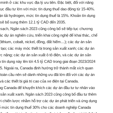
 minh ở các khu vực địa lý ưu tiên. Đặc biệt, đối với năng
ục đầu tư lớn với mức tín dụng thuế dao động từ 15-40%.
vận tải hydrogen, mức tín dụng thuế là 15%. Khoản tín dụng
 sẽ bổ sung thêm 12.1 tỷ CAD đến 2035.
 sạch, Ngân sách 2023 cũng công bố sẽ tiếp tục chương
 các dự án nghiên cứu, triển khai công nghệ để khai thác, chế
 (lithium, cobalt, nickel, đồng, đất hiếm…); các dự án sản
i tạo; các máy móc thiết bị trong sản xuất xanh; các dự án
c nặng; các dự án sản xuất ô tô điện, và các dự án sản
n tín dụng này lên tới 4.5 tỷ CAD trong giai đoạn 2023/2024
5. Ngoài ra, Canada định hướng trở thành mắt xích quan
 toàn cầu nên sẽ dành những ưu đãi lớn đối với các dự án
 các thiết bị giá trị cao của xe điện tại Canada.
g Canada để khuyến khích các dự án đầu tư tư nhân vào
và sản xuất xanh. Ngân sách 2023 cũng công bố đầu tư thêm
 chiến lược nhằm hỗ trợ các dự án phát triển và ứng dụng
ố mức tín dụng thuế 30% cho các doanh nghiệp Canada