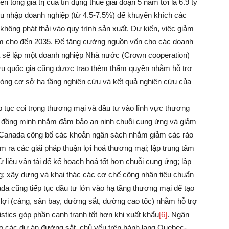
ổng giá trị của tín dụng thuế giai đoạn 5 năm tới là 6.9 tỷ
hu nhập doanh nghiệp (từ 4.5-7.5%) để khuyến khích các
hông phát thải vào quy trình sản xuất. Dự kiến, việc giảm
năm cho đến 2035. Để tăng cường nguồn vốn cho các doanh
a sẽ lập một doanh nghiệp Nhà nước (Crown cooperation)
 cứu quốc gia cũng được trao thêm thẩm quyền nhằm hỗ trợ
óng cơ sở hạ tầng nghiên cứu và kết quả nghiên cứu của
 tục coi trọng thương mại và đầu tư vào lĩnh vực thương
i đồng minh nhằm đảm bảo an ninh chuỗi cung ứng và giảm
”. Canada công bố các khoản ngân sách nhằm giảm các rào
 ra các giải pháp thuận lợi hoá thương mại; lập trung tâm
ữ liệu vận tải để kế hoạch hoá tốt hơn chuỗi cung ứng; lập
g; xây dựng và khai thác các cơ chế công nhận tiêu chuẩn
da cũng tiếp tục đầu tư lớn vào hạ tầng thương mại để tạo
lợi (cảng, sân bay, đường sắt, đường cao tốc) nhằm hỗ trợ
istics góp phần cạnh tranh tốt hơn khi xuất khẩu
[6]
. Ngân
o các dự án đường sắt, chủ yếu trên hành lang Quebec-