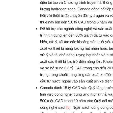
điện tái tạo và Chương trình truyền tải thông
lượng hydrogen sạch, Canada công bố tiếp t
Đối với thiết bị để chuyển đổi hydrogen và 
thuế này lên đến 5.6 tỷ CAD trong 5 năm và
Để hỗ trợ các ngành công nghệ và sản xuất
trình tín dụng lên đến 30% giá trị đầ tư vào
biến, xử lý, tái tạo các khoáng sản thiết yếu
xuất và thiết bị năng lượng hạt nhân hoặc tá
xử lý và tái chế năng lượng hạt nhân và nướ
xuất các thiết bị lưu trữ điện năng lớn. Khoả
và sẽ bổ sung 6.6 tỷ CAD trong cho đến 203
trọng trong chuỗi cung ứng sản xuất xe điện
đầu tư nước ngoài vào sản xuất pin xe điện và
Canada dành 15 tỷ CAD vào Quỹ tăng trưởn
lĩnh vực công nghệ, cung ứng ít phát thải 
500 triệu CAD trong 10 năm vào Quỹ đổi mới
công nghệ sạch
[5]
. Ngân sách cũng công b