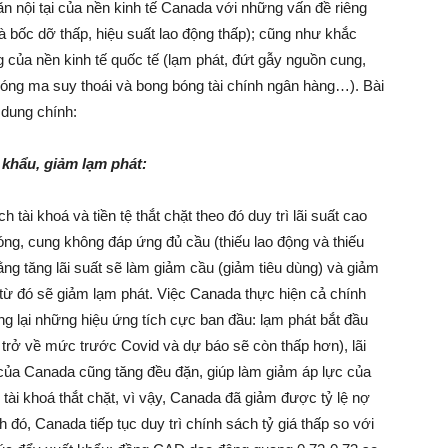
 nội tại của nền kinh tế Canada với những vấn đề riêng
và bốc dỡ thấp, hiệu suất lao động thấp); cũng như khắc
của nền kinh tế quốc tế (lạm phát, đứt gẫy nguồn cung,
bóng ma suy thoái và bong bóng tài chính ngân hàng…). Bài
 dung chính:
t khẩu, giảm lạm phát:
ài khoá và tiền tệ thắt chặt theo đó duy trì lãi suất cao
óng, cung không đáp ứng đủ cầu (thiếu lao động và thiếu
ng tăng lãi suất sẽ làm giảm cầu (giảm tiêu dùng) và giảm
), từ đó sẽ giảm lạm phát. Việc Canada thực hiện cả chính
ang lại những hiệu ứng tích cực ban đầu: lạm phát bắt đầu
 trở về mức trước Covid và dự báo sẽ còn thấp hơn), lãi
của Canada cũng tăng đều đặn, giúp làm giảm áp lực của
 tài khoá thắt chặt, vì vậy, Canada đã giảm được tỷ lệ nợ
đó, Canada tiếp tục duy trì chính sách tỷ giá thấp so với