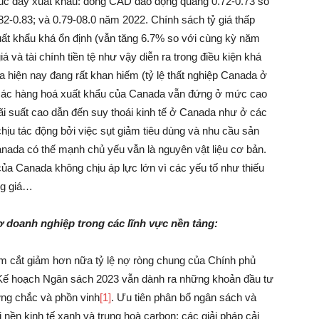
húc đẩy xuất khẩu: đồng CAD dao động quang 0.72-0.73 so
82-0.83; và 0.79-08.0 năm 2022. Chính sách tỷ giá thấp
uất khẩu khá ổn định (vẫn tăng 6.7% so với cùng kỳ năm
iá và tài chính tiền tệ như vậy diễn ra trong điều kiện khá
 hiện nay đang rất khan hiếm (tỷ lệ thất nghiệp Canada ở
ới các hàng hoá xuất khẩu của Canada vẫn đứng ở mức cao
lãi suất cao dẫn đến suy thoái kinh tế ở Canada như ở các
ịu tác động bởi việc sụt giảm tiêu dùng và nhu cầu sản
nada có thế mạnh chủ yếu vẫn là nguyên vật liệu cơ bản.
ủa Canada không chịu áp lực lớn vì các yếu tố như thiếu
ng giá…
ợ doanh nghiệp trong các lĩnh vực nền tảng:
ằm cắt giảm hơn nữa tỷ lệ nợ ròng chung của Chính phủ
Kế hoạch Ngân sách 2023 vẫn dành ra những khoản đầu tư
ững chắc và phồn vinh
[1]
. Ưu tiên phân bổ ngân sách và
nền kinh tế xanh và trung hoà carbon; các giải pháp cải