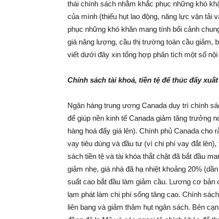
thái chính sách nhằm khắc phục những khó khăn
của mình (thiếu hụt lao động, năng lực vận tải 
phục những khó khăn mang tính bối cảnh chung 
giá năng lượng, cầu thị trường toàn cầu giảm, 
viết dưới đây xin tổng hợp phân tích một số nội
Chính sách tài khoá, tiền tệ để thúc đẩy xuấ
Ngân hàng trung ương Canada duy trì chính sách t
để giúp nền kinh tế Canada giảm tăng trưởng n
hàng hoá đẩy giá lên). Chính phủ Canada cho rằ
vay tiêu dùng và đầu tư (vì chi phí vay đắt lên
sách tiền tệ và tài khóa thắt chặt đã bắt đầu m
giảm nhẹ, giá nhà đã hạ nhiệt khoảng 20% (dần
suất cao bắt đầu làm giảm cầu. Lương cơ bản 
lạm phát làm chi phí sống tăng cao. Chính sách
liên bang và giảm thâm hụt ngân sách. Bên cạnh 