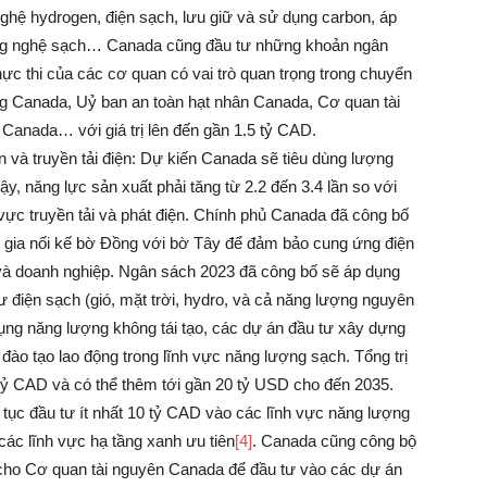
hệ hydrogen, điện sạch, lưu giữ và sử dụng carbon, áp
ông nghệ sạch… Canada cũng đầu tư những khoản ngân
ực thi của các cơ quan có vai trò quan trọng trong chuyển
ng Canada, Uỷ ban an toàn hạt nhân Canada, Cơ quan tài
Canada… với giá trị lên đến gần 1.5 tỷ CAD.
n và truyền tải điện: Dự kiến Canada sẽ tiêu dùng lượng
ậy, năng lực sản xuất phải tăng từ 2.2 đến 3.4 lần so với
h vực truyền tải và phát điện. Chính phủ Canada đã công bố
c gia nối kế bờ Đồng với bờ Tây để đảm bảo cung ứng điện
và doanh nghiệp. Ngân sách 2023 đã công bố sẽ áp dụng
 điện sạch (gió, mặt trời, hydro, và cả năng lượng nguyên
dụng năng lượng không tái tạo, các dự án đầu tư xây dựng
 đào tạo lao động trong lĩnh vực năng lượng sạch. Tổng trị
4 tỷ CAD và có thể thêm tới gần 20 tỷ USD cho đến 2035.
 tục đầu tư ít nhất 10 tỷ CAD vào các lĩnh vực năng lượng
ác lĩnh vực hạ tầng xanh ưu tiên
[4]
. Canada cũng công bộ
cho Cơ quan tài nguyên Canada để đầu tư vào các dự án