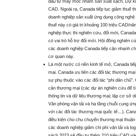
đầu tư máy móc nhằm sản xuất sạch. Dự kiến t
CAD. Ngoài ra, Canada tiếp tục giảm thuế t
doanh nghiệp sản xuất ứng dụng công nghệ k
thuế này có giá trị khoảng 100 triệu CAD/
nghiệp thực thi nghiên cứu, đổi mới, Canad
có vai trò hỗ trợ đổi mới. Hội đồng nghiên
các doanh nghiệp Canada tiếp cận nhanh ch
cơ quan này.
Là một nước có nền kinh tế mở, Canada tiếp
mại. Canada ưu tiên các đối tác thương mạ
sự phụ thuộc vào các đối tác “phi dân chủ
cản thương mại (các dự án nghiên cứu để tìm
thông tin và dữ liệu thương mại; lập cơ sở d
Văn phòng vận tải và hạ tầng chuỗi cung ứn
với các đối tác thương mại quốc tế…). Cana
điều kiện cho chu chuyển thương mại thuận 
các doanh nghiệp giảm chi phí vận tải và log
sách 2023 sẽ đầu tư thêm 210 triệu CAD và