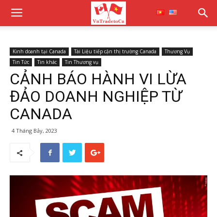
Kinh doanh tại Canada
Tài Liệu tiếp cận thị trường Canada
Thương Vụ
Tin Tức
Tin khác
Tin Thương vụ
CẢNH BÁO HÀNH VI LỪA
ĐẢO DOANH NGHIỆP TỪ
CANADA
4 Tháng Bảy, 2023