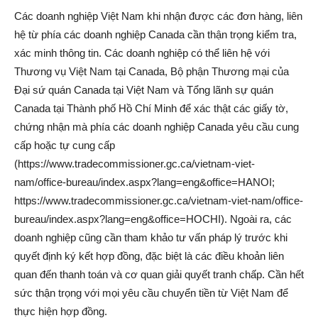
Các doanh nghiệp Việt Nam khi nhận được các đơn hàng, liên
hệ từ phía các doanh nghiệp Canada cần thận trọng kiểm tra,
xác minh thông tin. Các doanh nghiệp có thể liên hệ với
Thương vụ Việt Nam tại Canada, Bộ phận Thương mại của
Đại sứ quán Canada tại Việt Nam và Tổng lãnh sự quán
Canada tại Thành phố Hồ Chí Minh để xác thật các giấy tờ,
chứng nhận mà phía các doanh nghiệp Canada yêu cầu cung
cấp hoặc tự cung cấp
(https://www.tradecommissioner.gc.ca/vietnam-viet-
nam/office-bureau/index.aspx?lang=eng&office=HANOI;
https://www.tradecommissioner.gc.ca/vietnam-viet-nam/office-
bureau/index.aspx?lang=eng&office=HOCHI). Ngoài ra, các
doanh nghiệp cũng cần tham khảo tư vấn pháp lý trước khi
quyết định ký kết hợp đồng, đặc biệt là các điều khoản liên
quan đến thanh toán và cơ quan giải quyết tranh chấp. Cần hết
sức thận trọng với mọi yêu cầu chuyển tiền từ Việt Nam để
thực hiện hợp đồng.