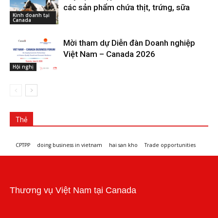
các sản phẩm chứa thịt, trứng, sữa
Kinh doanh tại
Canada
Mời tham dự Diễn đàn Doanh nghiệp
Việt Nam – Canada 2026
Hội nghị
Thẻ
CPTPP
doing business in vietnam
hai san kho
Trade opportunities
Workshops and trade events
Thương vụ Việt Nam tại Canada