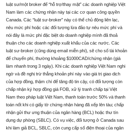
luật sư/một broker để “hỗ trợ/thay mặt” các doanh nghiệp Việt
Nam làm các chứng nhận này tại các cơ quan công quyền
Canada. Các “luật sư-broker” này có thể chủ động liên lạc,
nêu mức phí hoặc các đối tượng lừa đảo tự nêu mức phí và
nói đây là mức phí đặc biệt do doanh nghiệp mình đã thoả
thuận cho các doanh nghiệp xuất khẩu của các nước. Các
luật sư-broker (cũng dùng email miễn phí), sẽ cho số tài khoản
để chuyển phí, thường khoảng $1000CAD/chứng nhận (giá
làm nhanh trong 3 ngày). Khi các doanh nghiệp Việt Nam nghi
ngờ và đề nghị trừ thẳng khoản phí này vào giá trị giao dịch
của hợp đồng, thậm chí để tăng độ tin cậy, có đối tượng còn
chấp nhận ký hợp đồng giá FOB, xử lý tranh chấp tại Việt
Nam theo pháp luật Việt Nam, thanh toán trước 50% và thanh
toán nốt khi có giấy tờ chứng nhận hàng đã xếp lên tàu; chấp
nhận gửi thư ưng thuận của ngân hàng (BCL) hoặc thư tín
dụng dự phòng (SBLC). Có vụ việc, đối tượng ở Canada sau
khi làm giả BCL, SBLC, còn cung cấp số điện thoại của ngân