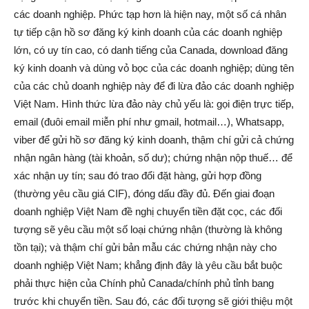
các doanh nghiệp. Phức tạp hơn là hiện nay, một số cá nhân
tự tiếp cận hồ sơ đăng ký kinh doanh của các doanh nghiệp
lớn, có uy tín cao, có danh tiếng của Canada, download đăng
ký kinh doanh và dùng vỏ bọc của các doanh nghiệp; dùng tên
của các chủ doanh nghiệp này để đi lừa đảo các doanh nghiệp
Việt Nam. Hình thức lừa đảo này chủ yếu là: gọi điện trực tiếp,
email (đuôi email miễn phí như gmail, hotmail…), Whatsapp,
viber để gửi hồ sơ đăng ký kinh doanh, thậm chí gửi cả chứng
nhận ngân hàng (tài khoản, số dư); chứng nhận nộp thuế… để
xác nhận uy tín; sau đó trao đổi đặt hàng, gửi hợp đồng
(thường yêu cầu giá CIF), đóng dấu đầy đủ. Đến giai đoạn
doanh nghiệp Việt Nam đề nghị chuyển tiền đặt cọc, các đối
tượng sẽ yêu cầu một số loại chứng nhận (thường là không
tồn tại); và thậm chí gửi bản mẫu các chứng nhận này cho
doanh nghiệp Việt Nam; khẳng định đây là yêu cầu bắt buộc
phải thực hiện của Chính phủ Canada/chính phủ tỉnh bang
trước khi chuyển tiền. Sau đó, các đối tượng sẽ giới thiệu một