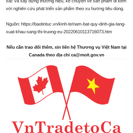
xác và xây dựng thương hiệu, kể chuyện về sản phẩm đi kèm
với nghiên cứu phát triển sản phẩm theo xu hướng tiêu dùng.
Nguồn: https://baotintuc.vn/kinh-te/nam-bat-quy-dinh-gia-tang-
xuat-khau-sang-thi-truong-eu-20220610113716073.htm
Nếu cần trao đổi thêm, xin liên hệ Thương vụ Việt Nam tại
Canada theo địa chỉ ca@moit.gov.vn