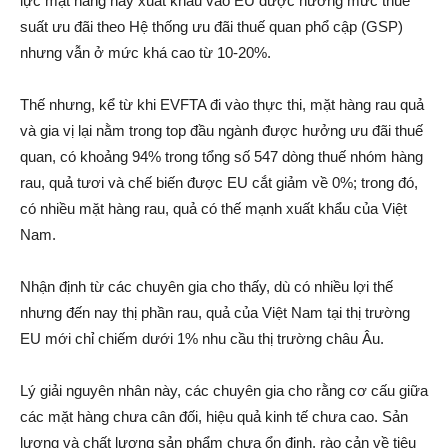
lực mặt hàng này xuất khẩu vào EU được hưởng mức thuế
suất ưu đãi theo Hệ thống ưu đãi thuế quan phổ cập (GSP)
nhưng vẫn ở mức khá cao từ 10-20%.
Thế nhưng, kể từ khi EVFTA đi vào thực thi, mặt hàng rau quả
và gia vị lại nằm trong top đầu ngành được hưởng ưu đãi thuế
quan, có khoảng 94% trong tổng số 547 dòng thuế nhóm hàng
rau, quả tươi và chế biến được EU cắt giảm về 0%; trong đó,
có nhiều mặt hàng rau, quả có thế mạnh xuất khẩu của Việt
Nam.
Nhận định từ các chuyên gia cho thấy, dù có nhiều lợi thế
nhưng đến nay thị phần rau, quả của Việt Nam tại thị trường
EU mới chỉ chiếm dưới 1% nhu cầu thị trường châu Âu.
Lý giải nguyên nhân này, các chuyên gia cho rằng cơ cấu giữa
các mặt hàng chưa cân đối, hiệu quả kinh tế chưa cao. Sản
lượng và chất lượng sản phẩm chưa ổn định, rào cản về tiêu