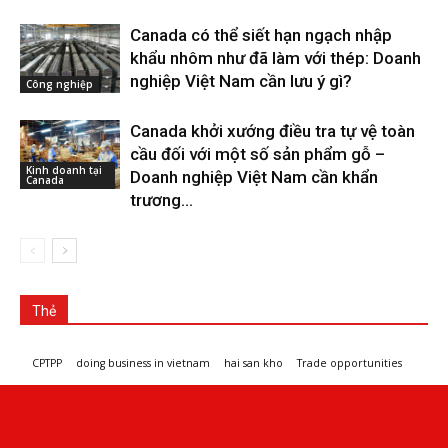
Canada có thể siết hạn ngạch nhập
khẩu nhôm như đã làm với thép: Doanh
nghiệp Việt Nam cần lưu ý gì?
Công nghiệp
Canada khởi xướng điều tra tự vệ toàn
cầu đối với một số sản phẩm gỗ –
Kinh doanh tại
Doanh nghiệp Việt Nam cần khẩn
Canada
trương...
Thẻ
CPTPP
doing business in vietnam
hai san kho
Trade opportunities
Workshops and trade events