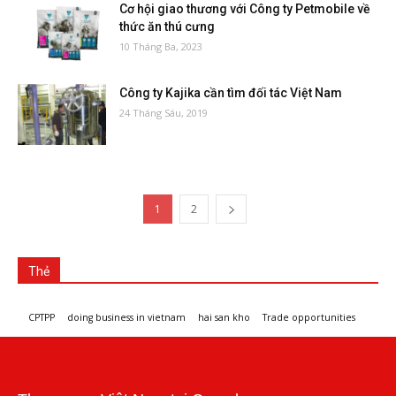
Cơ hội giao thương với Công ty Petmobile về
thức ăn thú cưng
10 Tháng Ba, 2023
Công ty Kajika cần tìm đối tác Việt Nam
24 Tháng Sáu, 2019
1
2
Thẻ
CPTPP
doing business in vietnam
hai san kho
Trade opportunities
Workshops and trade events