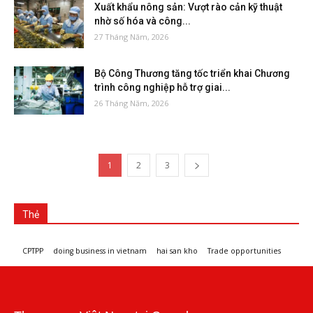
Xuất khẩu nông sản: Vượt rào cản kỹ thuật
nhờ số hóa và công...
27 Tháng Năm, 2026
Bộ Công Thương tăng tốc triển khai Chương
trình công nghiệp hỗ trợ giai...
26 Tháng Năm, 2026
1
2
3
Thẻ
CPTPP
doing business in vietnam
hai san kho
Trade opportunities
Workshops and trade events