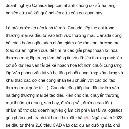
doanh nghiệp Canada tiếp cận nhanh chóng cơ sở hạ tầng
nghiên cứu và kết quả nghiên cứu của cơ quan này.
Là một nước có nền kinh tế mở, Canada tiếp tục coi trọng
thương mại và đầu tư vào lĩnh vực thương mại. Canada công
bố các khoản ngân sách nhằm giảm các rào cản thương mại
(các dự án nghiên cứu để tìm ra các giải pháp thuận lợi hoá
thương mại; lập trung tâm thông tin và dữ liệu thương mại; lập
cơ sở dữ liệu vận tải để kế hoạch hoá tốt hơn chuỗi cung ứng;
lập Văn phòng vận tải và hạ tầng chuỗi cung ứng; xây dựng và
khai thác các cơ chế công nhận tiêu chuẩn với các đối tác
thương mại quốc tế…). Canada cũng tiếp tục đầu tư lớn vào
hạ tầng thương mại để tạo điều kiện cho chu chuyển thương
mại thuận lợi (cảng, sân bay, đường sắt, đường cao tốc)
nhằm hỗ trợ các doanh nghiệp giảm chi phí vận tải và logistics
góp phần cạnh tranh tốt hơn khi xuất khẩu
[5]
. Ngân sách 2023
sẽ đầu tư thêm 210 triệu CAD vào các dự án đường sắt, chủ