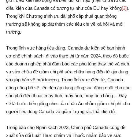
giới, điều kiện lao động và biến đổi khí hậu (hiện chưa rõ các
điều kiện của Canada có tương tự như của EU hay không
[3]
).
Trong khi Chương trình ưu đãi phổ cập thuế quan thông
thường sẽ không áp đặt thêm các tiêu chí về xã hội và môi
trường.
Trong lĩnh vực hàng tiêu dùng, Canada dự kiến sẽ ban hành
cơ chế chính sách, đi vào thực thi từ năm 2024, theo đó buộc
các doanh nghiệp phải đảm bảo các phụ tùng thay thế và dịch
vụ sửa chữa để giảm chi phí sửa chữa hàng điện tử gia dụng
và giúp bảo vệ môi trường. Trong lĩnh vực điện tử, Canada
cũng công bố sẽ tiến đến áp dụng cổng sạc đồng nhất cho các
sản phẩ điện thoại, máy tính, máy ảnh, maý tính bảng… Đây
sẽ là bước tiến giống như của châu Âu nhằm giảm chi phí cho
người tiêu dùng Canada và giảm lượng rác thải điện tử.
Trong báo cáo Ngân sách 2023, Chính phủ Canada cũng đề
xuất sửa đổi Luật Thực phẩm và Thuốc nhằm bảo vệ sức