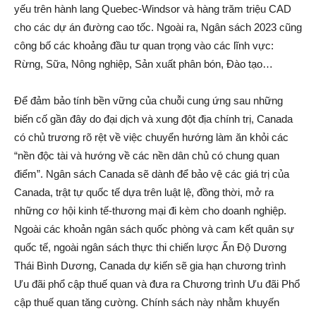
yếu trên hành lang Quebec-Windsor và hàng trăm triệu CAD
cho các dự án đường cao tốc. Ngoài ra, Ngân sách 2023 cũng
công bố các khoảng đầu tư quan trọng vào các lĩnh vực:
Rừng, Sữa, Nông nghiệp, Sản xuất phân bón, Đào tạo…
Để đảm bảo tính bền vững của chuỗi cung ứng sau những
biến cố gần đây do đại dịch và xung đột địa chính trị, Canada
có chủ trương rõ rệt về việc chuyển hướng làm ăn khỏi các
“nền độc tài và hướng về các nền dân chủ có chung quan
điểm”. Ngân sách Canada sẽ dành để bảo vệ các giá trị của
Canada, trật tự quốc tế dựa trên luật lệ, đồng thời, mở ra
những cơ hội kinh tế-thương mại đi kèm cho doanh nghiệp.
Ngoài các khoản ngân sách quốc phòng và cam kết quân sự
quốc tế, ngoài ngân sách thực thi chiến lược Ấn Độ Dương
Thái Bình Dương, Canada dự kiến sẽ gia hạn chương trình
Ưu đãi phổ cập thuế quan và đưa ra Chương trình Ưu đãi Phổ
cập thuế quan tăng cường. Chính sách này nhằm khuyến