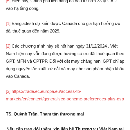
[5]
Hiện nay, Chính phủ liên bang đã đầu tư hơn 33 tỷ CAD
vào hạ tầng công.
[1]
Bangladesh dự kiến được Canada cho gia hạn hưởng ưu
đãi thuế quan đến năm 2029.
[2]
Các chương trình này sẽ hết hạn ngày 31/12/2024 . Việt
Nam hiện nay vẫn đang được hưởng cả ưu đãi thuế quan theo
GPT, MFN và CPTPP. Đối với dệt may chẳng hạn, GPT chỉ áp
dụng nguyên tắc xuất xứ cắt và may cho sản phẩm nhập khẩu
vào Canada.
[3]
https://trade.ec.europa.eu/access-to-
markets/en/content/generalised-scheme-preferences-plus-gsp
TS. Quỳnh Trần, Tham tán thương mại
Nếu cần trao đổi thêm, xin liên hệ Thương vụ Việt Nam tại