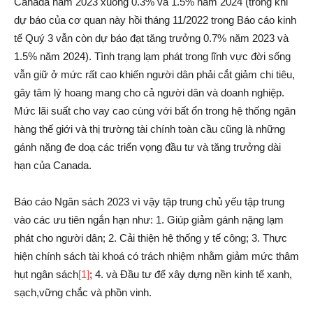
Canada năm 2023 xuống 0.3% và 1.5% năm 2024 (trong khi
dự báo của cơ quan này hồi tháng 11/2022 trong Báo cáo kinh
tế Quý 3 vẫn còn dự báo đạt tăng trưởng 0.7% năm 2023 và
1.5% năm 2024). Tình trạng lạm phát trong lĩnh vực đời sống
vẫn giữ ở mức rất cao khiến người dân phải cắt giảm chi tiêu,
gây tâm lý hoang mang cho cả người dân và doanh nghiệp.
Mức lãi suất cho vay cao cùng với bất ổn trong hệ thống ngân
hàng thế giới và thị trường tài chính toàn cầu cũng là những
gánh nặng đe doạ các triển vọng đầu tư và tăng trưởng dài
hạn của Canada.
Báo cáo Ngân sách 2023 vì vậy tập trung chủ yếu tập trung
vào các ưu tiên ngắn hạn như: 1. Giúp giảm gánh nặng lạm
phát cho người dân; 2. Cải thiện hệ thống y tế công; 3. Thực
hiện chính sách tài khoá có trách nhiệm nhằm giảm mức thâm
hụt ngân sách
[1]
; 4. và Đầu tư để xây dựng nền kinh tế xanh,
sạch,vững chắc và phồn vinh.