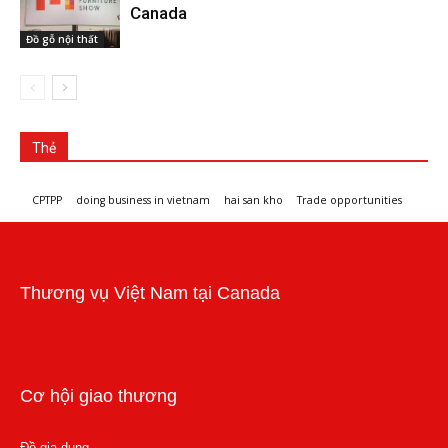
Canada
Đồ gỗ nội thất
Thẻ
CPTPP
doing business in vietnam
hai san kho
Trade opportunities
Workshops and trade events
Thương vụ Việt Nam tại Canada
Cơ hội giao thương
Đồ gia dụng