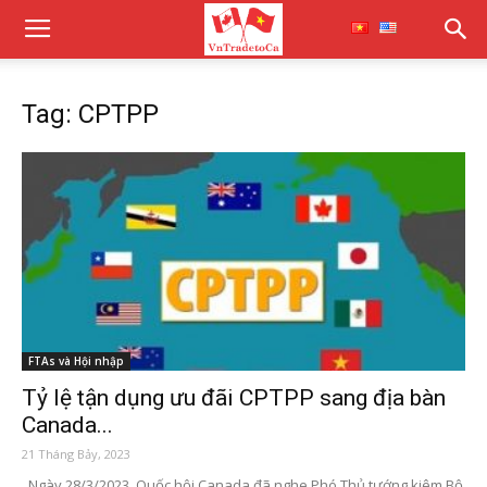
Tag: CPTPP
FTAs và Hội nhập
Tỷ lệ tận dụng ưu đãi CPTPP sang địa bàn
Canada...
21 Tháng Bảy, 2023
Ngày 28/3/2023, Quốc hội Canada đã nghe Phó Thủ tướng kiêm Bộ