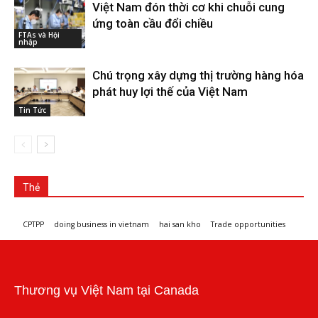
Việt Nam đón thời cơ khi chuỗi cung
ứng toàn cầu đổi chiều
FTAs và Hội
nhập
Chú trọng xây dựng thị trường hàng hóa
phát huy lợi thế của Việt Nam
Tin Tức
Thẻ
CPTPP
doing business in vietnam
hai san kho
Trade opportunities
Workshops and trade events
Thương vụ Việt Nam tại Canada