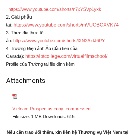
https://www.youtube.com/shorts/n7xYSVp1yxk
2. Giải phẫu
tai:
https://www.youtube.com/shorts/mVUOBOXVK74
3. Thực địa thực tế
ảo:
https://www.youtube.com/shorts/lXN2AxtJ6PY
4. Trường Điện ảnh Ảo (đầu tiên của
Canada):
https://ibtcollege.com/virtualfilmschool/
Profile của Trường tại file đính kèm
Attachments
Vietnam Prospectus copy_compressed
File size:
1 MB
Downloads:
615
Nếu cần trao đổi thêm, xin liên hệ Thương vụ Việt Nam tại