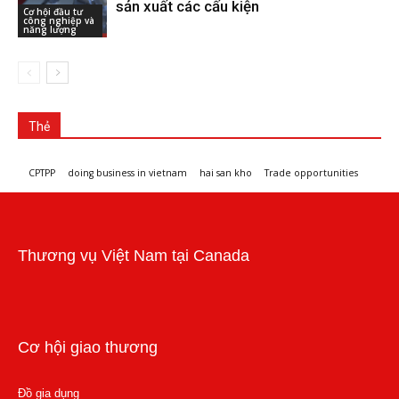
sản xuất các cấu kiện
Cơ hội đầu tư
công nghiệp và
năng lượng
Thẻ
CPTPP
doing business in vietnam
hai san kho
Trade opportunities
Workshops and trade events
Thương vụ Việt Nam tại Canada
Cơ hội giao thương
Đồ gia dụng