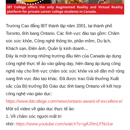
Trường Cao đẳng IBT thành lập năm 2001, tại thành phố
Toronto, tỉnh bang Ontario. Các lĩnh vực đào tạo gồm: Chăm
sóc sức khỏe, Công nghệ thông tin, phần mềm, Du lịch,
Khách sạn, Điện ảnh, Quản lý kinh doanh…
Đây là một trong những trường đầu tiên của Canada áp dụng
công nghệ thực tế ảo vào giảng dạy, hiện đang áp dụng công
nghệ này cho lĩnh vực chăm sóc sức khỏe và sẽ dần mở rộng
sang lĩnh vực đào tạo khác. Đã được trao Giải thưởng Xuất
sắc của Bộ trưởng Bộ Giáo dục tỉnh bang Ontario về kết hợp
công nghệ vào giáo dục:
https://www.ibtcollege.com/news/ontario-award-of-excellence/
Một số video về giáo dục thực tế ảo:
1. Về chăm sóc người mất trí
nhớ:
https://www.youtube.com/watch?v=gAJ0mLFNo1w