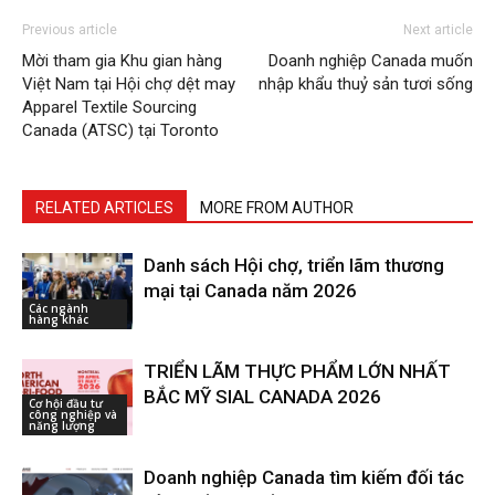
Previous article
Next article
Mời tham gia Khu gian hàng
Doanh nghiệp Canada muốn
Việt Nam tại Hội chợ dệt may
nhập khẩu thuỷ sản tươi sống
Apparel Textile Sourcing
Canada (ATSC) tại Toronto
RELATED ARTICLES
MORE FROM AUTHOR
Danh sách Hội chợ, triển lãm thương
mại tại Canada năm 2026
Các ngành
hàng khác
TRIỂN LÃM THỰC PHẨM LỚN NHẤT
BẮC MỸ SIAL CANADA 2026
Cơ hội đầu tư
công nghiệp và
năng lượng
Doanh nghiệp Canada tìm kiếm đối tác