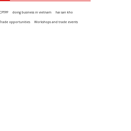
CPTPP
doing business in vietnam
hai san kho
Trade opportunities
Workshops and trade events