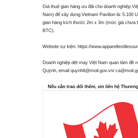
Giá thuê gian hàng ưu đãi cho doanh nghiệp V
Nam) để xây dựng Vietnam Pavilion là: 5.100
gian hàng kích thước 2m x 3m (mức giá chưa th
BTC).
Website sự kiện: https://www.appareltextilesou
Doanh nghiệp dệt may Việt Nam quan tâm đề n
Quỳnh, email quynhtt@moit.gov.vn/ ca@moit.g
Nếu cần trao đổi thêm, xin liên hệ Thươn