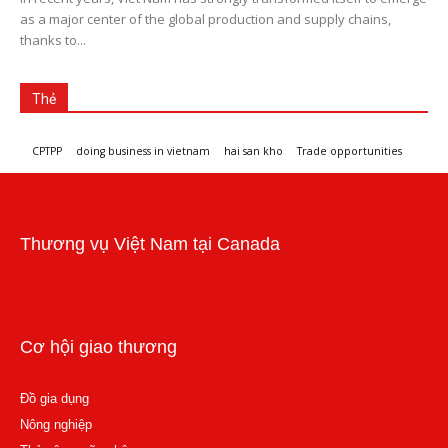
as a major center of the global production and supply chains,
thanks to...
Thẻ
CPTPP
doing business in vietnam
hai san kho
Trade opportunities
Workshops and trade events
Thương vụ Việt Nam tại Canada
Cơ hội giao thương
Đồ gia dụng
Nông nghiệp