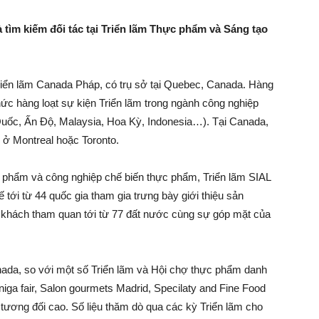
 tìm kiếm đối tác tại Triển lãm Thực phẩm và Sáng tạo
Triển lãm Canada Pháp, có trụ sở tại Quebec, Canada. Hàng
ức hàng loạt sự kiện Triển lãm trong ngành công nghiệp
uốc, Ấn Độ, Malaysia, Hoa Kỳ, Indonesia…). Tại Canada,
 ở Montreal hoặc Toronto.
hực phẩm và công nghiệp chế biến thực phẩm, Triển lãm SIAL
 tới từ 44 quốc gia tham gia trưng bày giới thiệu sản
à khách tham quan tới từ 77 đất nước cùng sự góp mặt của
ada, so với một số Triển lãm và Hội chợ thực phẩm danh
niga fair, Salon gourmets Madrid, Specilaty and Fine Food
tương đối cao. Số liệu thăm dò qua các kỳ Triển lãm cho