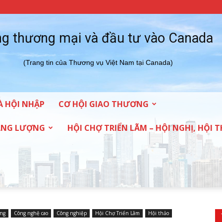
g thương mại và đầu tư vào Canada
(Trang tin của Thương vụ Việt Nam tại Canada)
À HỘI NHẬP
CƠ HỘI GIAO THƯƠNG
NĂNG LƯỢNG
HỘI CHỢ TRIỂN LÃM – HỘI NGHỊ, HỘI 
ơng
Công nghệ cao
Công nghiệp
Hội Chợ Triển Lãm
Hội thảo