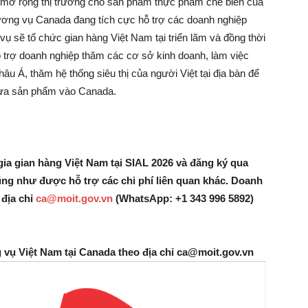
 mở rộng thị trường cho sản phẩm thực phẩm chế biến của
ng vụ Canada đang tích cực hỗ trợ các doanh nghiệp
ụ sẽ tổ chức gian hàng Việt Nam tại triển lãm và đồng thời
ỗ trợ doanh nghiệp thăm các cơ sở kinh doanh, làm việc
châu Á, thăm hệ thống siêu thị của người Việt tại địa bàn để
đưa sản phẩm vào Canada.
a gian hàng Việt Nam tại SIAL 2026 và đăng ký qua
g như được hỗ trợ các chi phí liên quan khác. Doanh
 địa chỉ
ca@moit.gov.vn
(WhatsApp: +1 343 996 5892)
g vụ Việt Nam tại Canada theo địa chỉ ca@moit.gov.vn