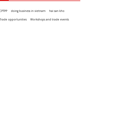
CPTPP
doing business in vietnam
hai san kho
Trade opportunities
Workshops and trade events