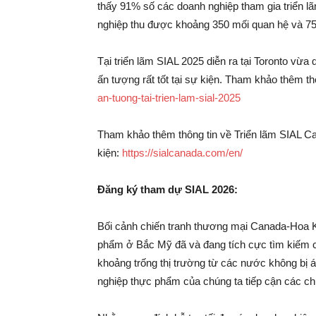
thấy 91% số các doanh nghiệp tham gia triển lã
nghiệp thu được khoảng 350 mối quan hệ và 75%
Tại triển lãm SIAL 2025 diễn ra tại Toronto vừ
ấn tượng rất tốt tại sự kiện. Tham khảo thêm thô
an-tuong-tai-trien-lam-sial-2025
Tham khảo thêm thông tin về Triển lãm SIAL Ca
kiện:
https://sialcanada.com/en/
Đăng ký tham dự SIAL 2026:
Bối cảnh chiến tranh thương mại Canada-Hoa 
phẩm ở Bắc Mỹ đã và đang tích cực tìm kiếm c
khoảng trống thị trường từ các nước không bị á
nghiệp thực phẩm của chúng ta tiếp cận các c