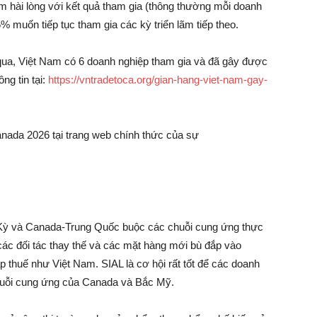
m hài lòng với kết quả tham gia (thông thường mỗi doanh
 muốn tiếp tục tham gia các kỳ triển lãm tiếp theo.
a qua, Việt Nam có 6 doanh nghiệp tham gia và đã gây được
ng tin tại:
https://vntradetoca.org/gian-hang-viet-nam-gay-
nada 2026 tại trang web chính thức của sự
Kỳ và Canada-Trung Quốc buộc các chuỗi cung ứng thực
ác đối tác thay thế và các mặt hàng mới bù đắp vào
p thuế như Việt Nam. SIAL là cơ hội rất tốt để các doanh
huỗi cung ứng của Canada và Bắc Mỹ.