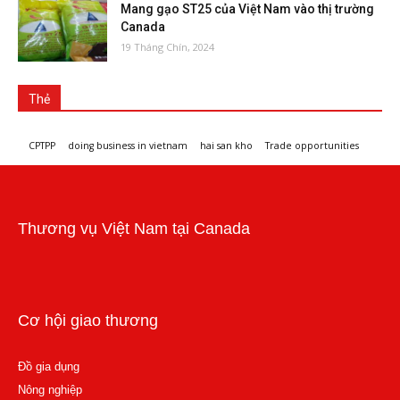
Mang gạo ST25 của Việt Nam vào thị trường
Canada
19 Tháng Chín, 2024
Thẻ
CPTPP
doing business in vietnam
hai san kho
Trade opportunities
Workshops and trade events
Thương vụ Việt Nam tại Canada
Cơ hội giao thương
Đồ gia dụng
Nông nghiệp