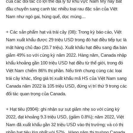
của các đối tác có lợi thế địa lý từ khu vực Nam Mỹ nay bắt
đầu chuyển sang canh tác nhiều loại rau đặc sản của Việt
Nam như ngò gai, húng quế, dọc mùng…
+ Các sản phẩm hạt và trái cây (08): Trong kỳ báo cáo, Việt
Nam xuất khẩu được 29 triệu USD trong đó hạt điều tiếp tục là
mặt hàng chủ đạo (20.7 triệu). Xuất khẩu hạt điều sang địa bàn
giảm 49% so với cùng kỳ năm 2022. Hàng năm, Canada nhập
khẩu khoảng gần 100 triệu USD hạt điều từ thế giới, trong đó
Việt Nam chiếm 86% thị phần. Nếu tính chung cùng các loại
trái cây khác, tổng giá trị xuất khẩu mã HS của Việt Nam sang
Canada năm 2022 là 105 triệu USD, đứng vị trí thứ 9 trong các
đối tác quan trọng của Canada.
+ Hạt tiêu (0904): ghi nhận sự sụt giảm nhẹ so với cùng kỳ
2022, đạt khoảng 9.3 triệu USD, (giảm 0.8%); năm 2022, Việt
Nam đã xuất khẩu gần 32 triệu USD vào thị trường; và có thị
phần hạt tiêu lớn nhất với 57%. Hàng năm thị trường Canada