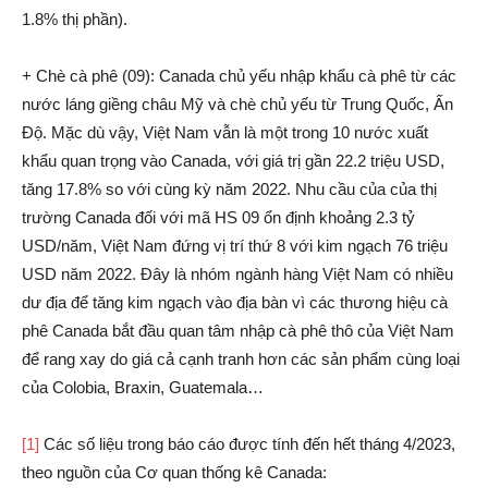
1.8% thị phần).
+ Chè cà phê (09): Canada chủ yếu nhập khẩu cà phê từ các
nước láng giềng châu Mỹ và chè chủ yếu từ Trung Quốc, Ấn
Độ. Mặc dù vậy, Việt Nam vẫn là một trong 10 nước xuất
khẩu quan trọng vào Canada, với giá trị gần 22.2 triệu USD,
tăng 17.8% so với cùng kỳ năm 2022. Nhu cầu của của thị
trường Canada đối với mã HS 09 ổn định khoảng 2.3 tỷ
USD/năm, Việt Nam đứng vị trí thứ 8 với kim ngạch 76 triệu
USD năm 2022. Đây là nhóm ngành hàng Việt Nam có nhiều
dư địa để tăng kim ngạch vào địa bàn vì các thương hiệu cà
phê Canada bắt đầu quan tâm nhập cà phê thô của Việt Nam
để rang xay do giá cả cạnh tranh hơn các sản phẩm cùng loại
của Colobia, Braxin, Guatemala…
[1]
Các số liệu trong báo cáo được tính đến hết tháng 4/2023,
theo nguồn của Cơ quan thống kê Canada: