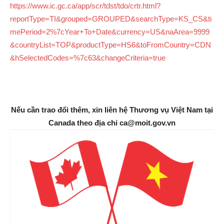
https://www.ic.gc.ca/app/scr/tdst/tdo/crtr.html?
reportType=TI&grouped=GROUPED&searchType=KS_CS&ti
mePeriod=2%7cYear+To+Date&currency=US&naArea=9999
&countryList=TOP&productType=HS6&toFromCountry=CDN
&hSelectedCodes=%7c63&changeCriteria=true
Nếu cần trao đổi thêm, xin liên hệ Thương vụ Việt Nam tại
Canada theo địa chỉ ca@moit.gov.vn