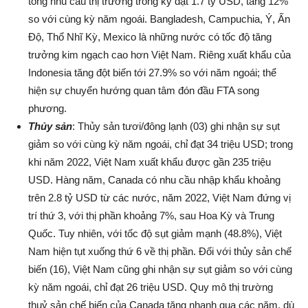
tổng nhu cầu thị trường trong kỳ đạt 1.7 tỷ USD, tăng 12%
so với cùng kỳ năm ngoái. Bangladesh, Campuchia, Ý, Ấn
Độ, Thổ Nhĩ Kỳ, Mexico là những nước có tốc độ tăng
trưởng kim ngạch cao hơn Việt Nam. Riêng xuất khẩu của
Indonesia tăng đột biến tới 27.9% so với năm ngoái; thể
hiện sự chuyển hướng quan tâm đón đầu FTA song
phương.
Thủy sản
: Thủy sản tươi/đông lạnh (03) ghi nhận sự sụt
giảm so với cùng kỳ năm ngoái, chỉ đạt 34 triệu USD; trong
khi năm 2022, Việt Nam xuất khẩu được gần 235 triệu
USD. Hàng năm, Canada có nhu cầu nhập khẩu khoảng
trên 2.8 tỷ USD từ các nước, năm 2022, Việt Nam đứng vị
trí thứ 3, với thị phần khoảng 7%, sau Hoa Kỳ và Trung
Quốc. Tuy nhiên, với tốc độ sụt giảm mạnh (48.8%), Việt
Nam hiện tụt xuống thứ 6 về thị phần. Đối với thủy sản chế
biến (16), Việt Nam cũng ghi nhận sự sụt giảm so với cùng
kỳ năm ngoái, chỉ đạt 26 triệu USD. Quy mô thị trường
thuỷ sản chế biến của Canada tăng nhanh qua các năm, dù