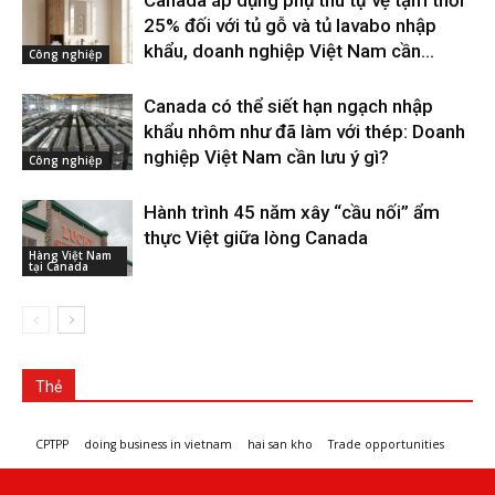
Canada áp dụng phụ thu tự vệ tạm thời
25% đối với tủ gỗ và tủ lavabo nhập
khẩu, doanh nghiệp Việt Nam cần...
Công nghiệp
Canada có thể siết hạn ngạch nhập
khẩu nhôm như đã làm với thép: Doanh
nghiệp Việt Nam cần lưu ý gì?
Công nghiệp
Hành trình 45 năm xây “cầu nối” ẩm
thực Việt giữa lòng Canada
Hàng Việt Nam
tại Canada
Thẻ
CPTPP
doing business in vietnam
hai san kho
Trade opportunities
Workshops and trade events