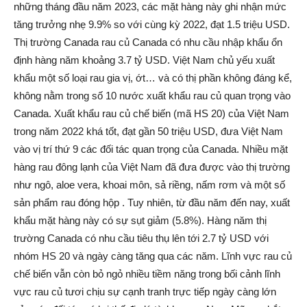
những tháng đầu năm 2023, các mặt hàng này ghi nhận mức
tăng trưởng nhẹ 9.9% so với cùng kỳ 2022, đạt 1.5 triệu USD.
Thị trường Canada rau củ Canada có nhu cầu nhập khẩu ổn
định hàng năm khoảng 3.7 tỷ USD. Việt Nam chủ yếu xuất
khẩu một số loại rau gia vị, ớt… và có thị phần không đáng kể,
không nằm trong số 10 nước xuất khẩu rau củ quan trọng vào
Canada. Xuất khẩu rau củ chế biến (mã HS 20) của Việt Nam
trong năm 2022 khá tốt, đạt gần 50 triệu USD, đưa Việt Nam
vào vị trí thứ 9 các đối tác quan trọng của Canada. Nhiều mặt
hàng rau đông lạnh của Việt Nam đã đưa được vào thị trường
như ngô, aloe vera, khoai môn, sả riềng, nấm rơm và một số
sản phẩm rau đóng hộp . Tuy nhiên, từ đầu năm đến nay, xuất
khẩu mặt hàng này có sự sụt giảm (5.8%). Hàng năm thị
trường Canada có nhu cầu tiêu thụ lên tới 2.7 tỷ USD với
nhóm HS 20 và ngày càng tăng qua các năm. Lĩnh vực rau củ
chế biến vẫn còn bỏ ngỏ nhiều tiềm năng trong bối cảnh lĩnh
vực rau củ tươi chịu sự cạnh tranh trực tiếp ngày càng lớn