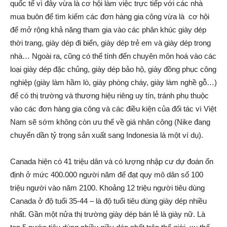
quốc tế vì đây vừa là cơ hội làm việc trực tiếp với các nhà
mua buôn để tìm kiếm các đơn hàng gia công vừa là cơ hội
để mở rộng khả năng tham gia vào các phân khúc giày dép
thời trang, giày dép đi biển, giày dép trẻ em và giày dép trong
nhà… Ngoài ra, cũng có thể tính đến chuyên môn hoá vào các
loại giày dép đặc chủng, giày dép bảo hộ, giày đồng phục công
nghiệp (giày làm hầm lò, giày phòng cháy, giày làm nghề gỗ…)
để có thị trường và thương hiệu riêng uy tín, tránh phụ thuộc
vào các đơn hàng gia công và các điều kiện của đối tác vì Việt
Nam sẽ sớm không còn ưu thế về giá nhân công (Nike đang
chuyển dần tỷ trọng sản xuất sang Indonesia là một ví dụ).
Canada hiện có 41 triệu dân và có lượng nhập cư dự đoán ổn
định ở mức 400.000 người năm để đạt quy mô dân số 100
triệu người vào năm 2100. Khoảng 12 triệu người tiêu dùng
Canada ở độ tuổi 35-44 – là độ tuổi tiêu dùng giày dép nhiều
nhất. Gần một nửa thị trường giày dép bán lẻ là giày nữ. Là