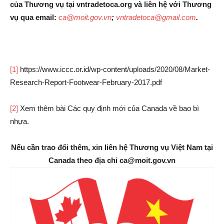
của Thương vụ tại vntradetoca.org và liên hệ với Thương
vụ qua email:
ca@moit.gov.vn
;
vntradetoca@gmail.com
.
[1]
https://www.iccc.or.id/wp-content/uploads/2020/08/Market-
Research-Report-Footwear-February-2017.pdf
[2]
Xem thêm bài Các quy định mới của Canada về bao bì
nhựa.
Nếu cần trao đổi thêm, xin liên hệ Thương vụ Việt Nam tại
Canada theo địa chỉ ca@moit.gov.vn