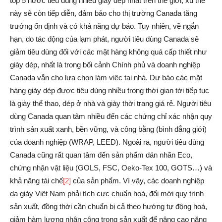
top 5 nước tiêu dùng nhiều giầy dép nhất trên thế giới, xu thế
này sẽ còn tiếp diễn, đảm bảo cho thị trường Canada tăng
trưởng ổn định và có khả năng dự báo. Tuy nhiên, về ngắn
hạn, do tác động của lạm phát, người tiêu dùng Canada sẽ
giảm tiêu dùng đối với các mặt hàng không quá cấp thiết như
giày dép, nhất là trong bối cảnh Chính phủ và doanh nghiệp
Canada vẫn cho lựa chọn làm việc tại nhà. Dự báo các mặt
hàng giày dép được tiêu dùng nhiều trong thời gian tới tiếp tục
là giày thể thao, dép ở nhà và giày thời trang giá rẻ. Người tiêu
dùng Canada quan tâm nhiều đến các chứng chỉ xác nhận quy
trình sản xuất xanh, bền vững, và công bằng (bình đẳng giới)
của doanh nghiệp (WRAP, LEED). Ngoài ra, người tiêu dùng
Canada cũng rất quan tâm đến sản phẩm dán nhãn Eco,
chứng nhận vật liệu (GOLS, FSC, Oeko-Tex 100, GOTS…) và
khả năng tái chế
[2]
của sản phẩm. Vì vậy, các doanh nghiệp
da giày Việt Nam phải tích cực chuẩn hoá, đổi mới quy trình
sản xuất, đồng thời cần chuẩn bị cả theo hướng tự động hoá,
giảm hàm lượng nhân công trong sản xuất để nâng cao năng