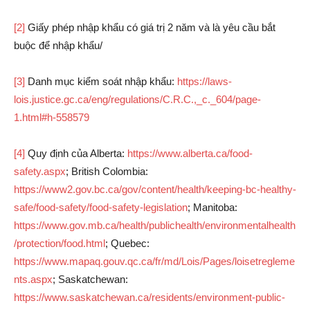
[2]
Giấy phép nhập khẩu có giá trị 2 năm và là yêu cầu bắt
buộc để nhập khẩu/
[3]
Danh mục kiểm soát nhập khẩu:
https://laws-
lois.justice.gc.ca/eng/regulations/C.R.C.,_c._604/page-
1.html#h-558579
[4]
Quy định của Alberta:
https://www.alberta.ca/food-
safety.aspx
; British Colombia:
https://www2.gov.bc.ca/gov/content/health/keeping-bc-healthy-
safe/food-safety/food-safety-legislation
; Manitoba:
https://www.gov.mb.ca/health/publichealth/environmentalhealth
/protection/food.html
; Quebec:
https://www.mapaq.gouv.qc.ca/fr/md/Lois/Pages/loisetregleme
nts.aspx
; Saskatchewan:
https://www.saskatchewan.ca/residents/environment-public-