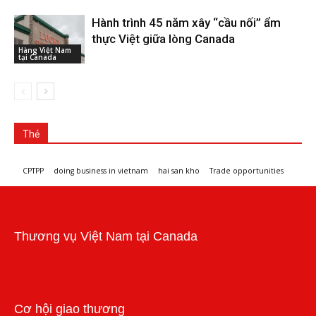
Hành trình 45 năm xây “cầu nối” ẩm
thực Việt giữa lòng Canada
Hàng Việt Nam
tại Canada
Thẻ
CPTPP
doing business in vietnam
hai san kho
Trade opportunities
Workshops and trade events
Thương vụ Việt Nam tại Canada
Cơ hội giao thương