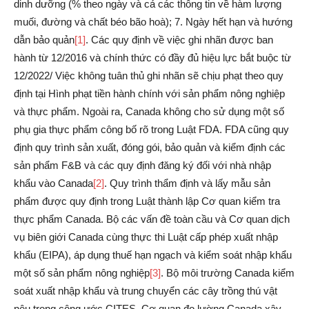
dinh dưỡng (% theo ngày và cả các thông tin về hàm lượng
muối, đường và chất béo bão hoà); 7. Ngày hết hạn và hướng
dẫn bảo quản
[1]
. Các quy định về việc ghi nhãn được ban
hành từ 12/2016 và chính thức có đầy đủ hiệu lực bắt buộc từ
12/2022/ Việc không tuân thủ ghi nhãn sẽ chịu phạt theo quy
định tại Hình phạt tiền hành chính với sản phẩm nông nghiệp
và thực phẩm. Ngoài ra, Canada không cho sử dụng một số
phụ gia thực phẩm công bố rõ trong Luật FDA. FDA cũng quy
định quy trình sản xuất, đóng gói, bảo quản và kiểm định các
sản phẩm F&B và các quy định đăng ký đối với nhà nhập
khẩu vào Canada
[2]
. Quy trình thẩm định và lấy mẫu sản
phẩm được quy định trong Luật thành lập Cơ quan kiểm tra
thực phẩm Canada. Bộ các vấn đề toàn cầu và Cơ quan dịch
vụ biên giới Canada cùng thực thi Luật cấp phép xuất nhập
khẩu (EIPA), áp dụng thuế hạn ngạch và kiểm soát nhập khẩu
một số sản phẩm nông nghiệp
[3]
. Bộ môi trường Canada kiểm
soát xuất nhập khẩu và trung chuyển các cây trồng thú vật
nêu trong công ước CITES. Cơ quan đo lường Canada xây