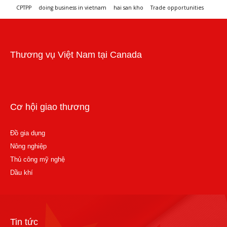
CPTPP
doing business in vietnam
hai san kho
Trade opportunities
Workshops and trade events
Thương vụ Việt Nam tại Canada
Cơ hội giao thương
Đồ gia dụng
Nông nghiệp
Thủ công mỹ nghệ
Dầu khí
Tin tức