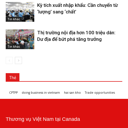
Kỳ tích xuất nhập khẩu: Cần chuyển từ
‘lượng’ sang ‘chất’
Tin khác
Thị trường nội địa hơn 100 triệu dân:
Dư địa để bứt phá tăng trưởng
Tin khác
Thẻ
CPTPP
doing business in vietnam
hai san kho
Trade opportunities
Workshops and trade events
Thương vụ Việt Nam tại Canada