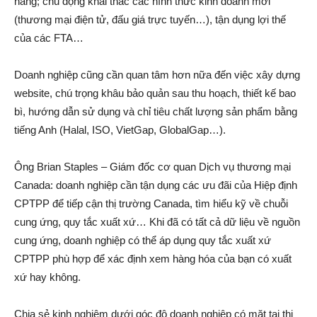
hàng; chủ động khai thác các hình thức kinh doanh mới
(thương mại điện tử, đấu giá trực tuyến…), tận dụng lợi thế
của các FTA…
Doanh nghiệp cũng cần quan tâm hơn nữa đến việc xây dựng
website, chú trọng khâu bảo quản sau thu hoạch, thiết kế bao
bì, hướng dẫn sử dụng và chỉ tiêu chất lượng sản phẩm bằng
tiếng Anh (Halal, ISO, VietGap, GlobalGap…).
Ông Brian Staples – Giám đốc cơ quan Dịch vụ thương mại
Canada: doanh nghiệp cần tận dụng các ưu đãi của Hiệp định
CPTPP để tiếp cận thị trường Canada, tìm hiểu kỹ về chuỗi
cung ứng, quy tắc xuất xứ… Khi đã có tất cả dữ liệu về nguồn
cung ứng, doanh nghiệp có thể áp dụng quy tắc xuất xứ
CPTPP phù hợp để xác định xem hàng hóa của bạn có xuất
xứ hay không.
Chia sẻ kinh nghiệm dưới góc độ doanh nghiệp có mặt tại thị