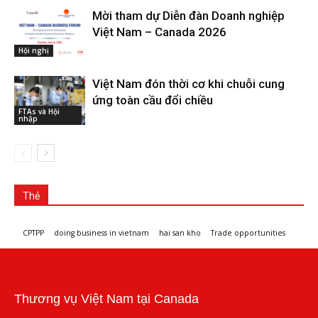
Mời tham dự Diễn đàn Doanh nghiệp
Việt Nam – Canada 2026
Hội nghị
Việt Nam đón thời cơ khi chuỗi cung
ứng toàn cầu đổi chiều
FTAs và Hội
nhập
Thẻ
CPTPP
doing business in vietnam
hai san kho
Trade opportunities
Workshops and trade events
Thương vụ Việt Nam tại Canada