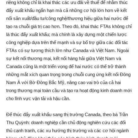
riêng không chỉ là khai thác các ưu đãi về thuế để nhằm thúc
đẩy xuất khẩu ngắn hạn mà cả những cơ hội lớn hơn về kết
nối sản xuất/đầu tư/công nghệ/thương hiệu giữa hai nước để
tạo ra chuỗi giá trị cao hơn. Theo đó, khai thác FTAs không chỉ
là thúc đẩy xuất khẩu; mà chính là xây dựng một chiến lược
công nghiệp dựa trên thế mạnh và sự bổ trợ giữa các đối tác
FTAs có sự tương thích lớn như Canada và Việt Nam. Ngoài
sự kết nối thương mại, kết nối hàng hải giữa Việt Nam và
Canada cũng là một triển vọng để hai nước có thể trở thành
những mắt xích quan trọng trong chuỗi cung ứng kết nối Đông
Nam Á với Bờ Đông Bắc Mỹ, nâng cao vai trò của cả hai
trong thương mại toàn cầu và tạo ra hoạt động kinh doanh mới
cho lĩnh vực vận tải và hậu cần.
Để thúc đẩy xuất khẩu sang thị trường Canada, theo bà Trần
Thu Quỳnh: doanh nghiệp cần chủ động nghiên cứu các đối
thủ cạnh tranh, các xu hướng thị trường và các cơ hội ngành