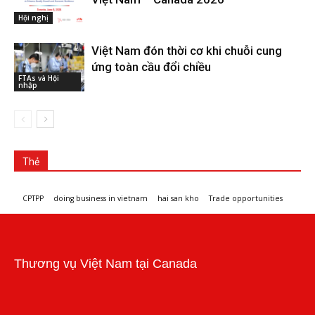
Hội nghị
Việt Nam đón thời cơ khi chuỗi cung
ứng toàn cầu đổi chiều
FTAs và Hội
nhập
Thẻ
CPTPP
doing business in vietnam
hai san kho
Trade opportunities
Workshops and trade events
Thương vụ Việt Nam tại Canada