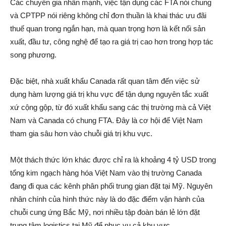
Các chuyên gia nhấn mạnh, việc tận dụng các FTA nói chung
và CPTPP nói riêng không chỉ đơn thuần là khai thác ưu đãi
thuế quan trong ngắn hạn, mà quan trọng hơn là kết nối sản
xuất, đầu tư, công nghệ để tạo ra giá trị cao hơn trong hợp tác
song phương.
Đặc biệt, nhà xuất khẩu Canada rất quan tâm đến việc sử
dụng hàm lượng giá trị khu vực để tận dụng nguyên tắc xuất
xứ cộng gộp, từ đó xuất khẩu sang các thị trường mà cả Việt
Nam và Canada có chung FTA. Đây là cơ hội để Việt Nam
tham gia sâu hơn vào chuỗi giá trị khu vực.
Một thách thức lớn khác được chỉ ra là khoảng 4 tỷ USD trong
tổng kim ngạch hàng hóa Việt Nam vào thị trường Canada
đang đi qua các kênh phân phối trung gian đặt tại Mỹ. Nguyên
nhân chính của hình thức này là do đặc điểm vận hành của
chuỗi cung ứng Bắc Mỹ, nơi nhiều tập đoàn bán lẻ lớn đặt
trung tâm logistics tại Mỹ để phục vụ cả khu vực.