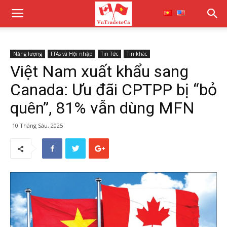
Năng lượng
FTAs và Hội nhập
Tin Tức
Tin khác
Việt Nam xuất khẩu sang
Canada: Ưu đãi CPTPP bị “bỏ
quên”, 81% vẫn dùng MFN
10 Tháng Sáu, 2025