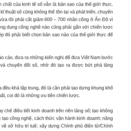
 chất của kinh tế số vẫn là bản sao của thế giới thực.
ĩ thuật số cũng không thể tồn tại và phát triển, chuyên
vừa rồi phải cắt giảm 600 – 700 nhân công ở Ấn Độ vì
 ứng dụng công nghệ nào cũng phải gắn với chiến lược
p đó phải biết chọn bản sao nào của thế giới thực để
báo cáo, đưa ra những kiến nghị để đưa Việt Nam bước
 và chuyển đổi số, nhờ đó tạo ra được bứt phá tăng
 đều khá tập trung, đó là cần phải tạo dựng khung khổ
ất, coi đó là những ưu tiên chiến lược.
uy chế điều tiết kinh doanh trên nền tảng số; tạo không
ng tạo công nghệ, cách thức vận hành kinh doanh; nâng
o vệ sở hữu trí tuệ; xây dựng Chính phủ điện tử/Chính