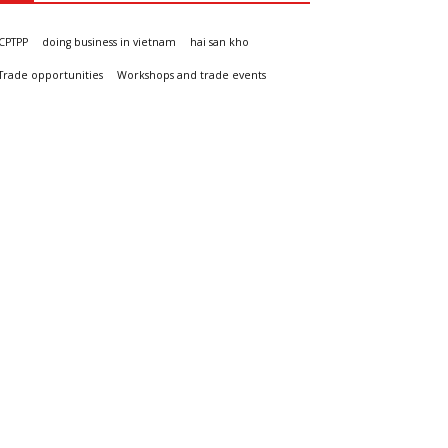
CPTPP
doing business in vietnam
hai san kho
Trade opportunities
Workshops and trade events