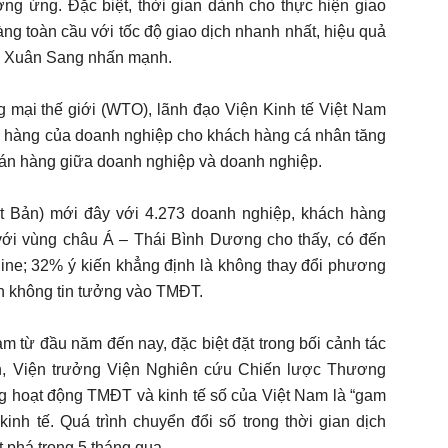
ng ứng. Đặc biệt, thời gian dành cho thực hiện giao
ng toàn cầu với tốc độ giao dịch nhanh nhất, hiệu quả
Lê Xuân Sang nhấn mạnh.
mại thế giới (WTO), lãnh đạo Viện Kinh tế Việt Nam
án hàng của doanh nghiệp cho khách hàng cá nhân tăng
 bán hàng giữa doanh nghiệp và doanh nghiệp.
ật Bản) mới đây với 4.273 doanh nghiệp, khách hàng
i với vùng châu Á – Thái Bình Dương cho thấy, có đến
ine; 32% ý kiến khẳng định là không thay đổi phương
n không tin tưởng vào TMĐT.
m từ đầu năm đến nay, đặc biệt đặt trong bối cảnh tác
nh, Viện trưởng Viện Nghiên cứu Chiến lược Thương
ong hoạt động TMĐT và kinh tế số của Việt Nam là “gam
kinh tế. Quá trình chuyển đổi số trong thời gian dịch
phá trong 5 tháng qua.