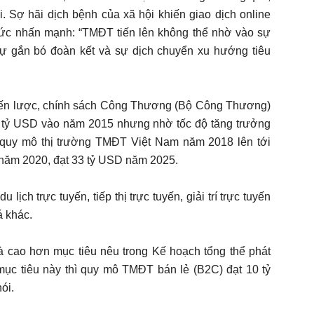
i. Sợ hãi dịch bệnh của xã hội khiến giao dịch online
p tức nhấn mạnh: “TMĐT tiến lên không thể nhờ vào sự
 sự gắn bó đoàn kết và sự dịch chuyển xu hướng tiêu
iến lược, chính sách Công Thương (Bộ Công Thương)
 4 tỷ USD vào năm 2015 nhưng nhờ tốc độ tăng trưởng
n quy mô thị trường TMĐT Việt Nam năm 2018 lên tới
 năm 2020, đạt 33 tỷ USD năm 2025.
lịch trực tuyến, tiếp thị trực tuyến, giải trí trực tuyến
á khác.
 cao hơn mục tiêu nêu trong Kế hoạch tổng thể phát
ục tiêu này thì quy mô TMĐT bán lẻ (B2C) đạt 10 tỷ
ói.