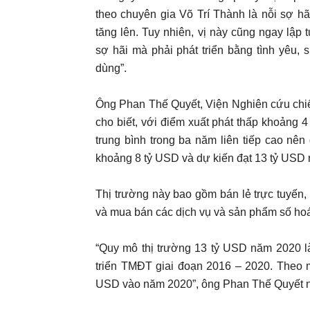
theo chuyên gia Võ Trí Thành là nỗi sợ hã
tăng lên. Tuy nhiên, vị này cũng ngay lậ
sợ hãi mà phải phát triển bằng tình yêu,
dùng”.
Ông Phan Thế Quyết, Viện Nghiên cứu ch
cho biết, với điểm xuất phát thấp khoảng
trung bình trong ba năm liên tiếp cao nê
khoảng 8 tỷ USD và dự kiến đạt 13 tỷ USD
Thị trường này bao gồm bán lẻ trực tuyến, du 
và mua bán các dịch vụ và sản phẩm số ho
“Quy mô thị trường 13 tỷ USD năm 2020 là
triển TMĐT giai đoạn 2016 – 2020. Theo m
USD vào năm 2020”, ông Phan Thế Quyết n