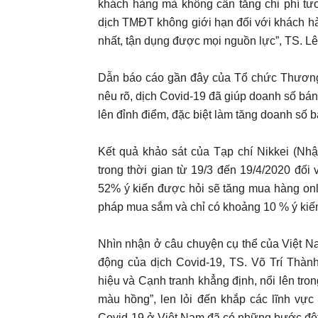
khách hàng mà không cần tăng chi phí tươ
dịch TMĐT không giới hạn đối với khách hà
nhất, tận dụng được mọi nguồn lực”, TS. 
Dẫn báo cáo gần đây của Tổ chức Thương 
nêu rõ, dịch Covid-19 đã giúp doanh số b
lên đỉnh điểm, đặc biệt làm tăng doanh số
Kết quả khảo sát của Tạp chí Nikkei (Nh
trong thời gian từ 19/3 đến 19/4/2020 đố
52% ý kiến được hỏi sẽ tăng mua hàng onl
pháp mua sắm và chỉ có khoảng 10 % ý kiế
Nhìn nhận ở câu chuyện cụ thể của Việt Na
động của dịch Covid-19, TS. Võ Trí Thà
hiệu và Cạnh tranh khẳng định, nổi lên tr
màu hồng”, len lỏi đến khắp các lĩnh vực 
Covid-19 ở Việt Nam đã có những bước đột 