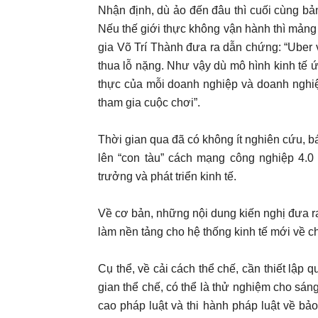
Nhận định, dù ảo đến đâu thì cuối cùng bản
Nếu thế giới thực không vận hành thì mảng k
gia Võ Trí Thành đưa ra dẫn chứng: “Uber 
thua lỗ nặng. Như vậy dù mô hình kinh tế
thực của mỗi doanh nghiệp và doanh nghiệ
tham gia cuộc chơi”.
Thời gian qua đã có không ít nghiên cứu, 
lên “con tàu” cách mạng công nghiệp 4.0
trưởng và phát triển kinh tế.
Về cơ bản, những nội dung kiến nghị đưa ra
làm nền tảng cho hệ thống kinh tế mới về ch
Cụ thể, về cải cách thể chế, cần thiết lập q
gian thể chế, có thể là thử nghiệm cho sá
cao pháp luật và thi hành pháp luật về bả