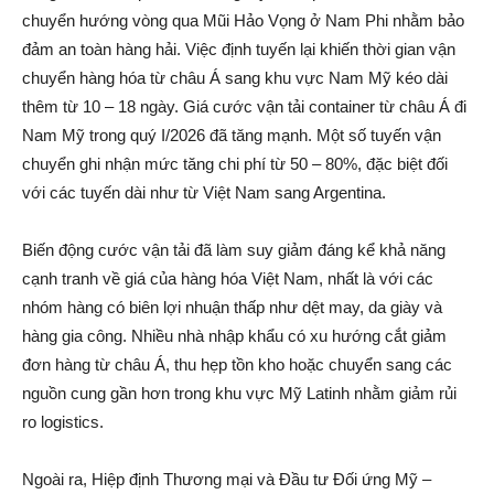
chuyển hướng vòng qua Mũi Hảo Vọng ở Nam Phi nhằm bảo
đảm an toàn hàng hải. Việc định tuyến lại khiến thời gian vận
chuyển hàng hóa từ châu Á sang khu vực Nam Mỹ kéo dài
thêm từ 10 – 18 ngày. Giá cước vận tải container từ châu Á đi
Nam Mỹ trong quý I/2026 đã tăng mạnh. Một số tuyến vận
chuyển ghi nhận mức tăng chi phí từ 50 – 80%, đặc biệt đối
với các tuyến dài như từ Việt Nam sang Argentina.
Biến động cước vận tải đã làm suy giảm đáng kể khả năng
cạnh tranh về giá của hàng hóa Việt Nam, nhất là với các
nhóm hàng có biên lợi nhuận thấp như dệt may, da giày và
hàng gia công. Nhiều nhà nhập khẩu có xu hướng cắt giảm
đơn hàng từ châu Á, thu hẹp tồn kho hoặc chuyển sang các
nguồn cung gần hơn trong khu vực Mỹ Latinh nhằm giảm rủi
ro logistics.
Ngoài ra, Hiệp định Thương mại và Đầu tư Đối ứng Mỹ –