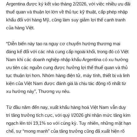
Argentina được ký kết vào tháng 2/2026, với việc nhiều ưu đãi
thuế quan và thuận lợi lớn về thủ tục kỹ thuật, cấp phép nhập
khẩu đối với hàng Mỹ, cũng làm suy giảm lợi thế cạnh tranh
của hàng Việt.
“Diễn biến này tạo ra nguy cơ chuyển hướng thương mại
đáng kể đối với các nhà cung cấp ngoài khối, trong đó có Việt
Nam khi các doanh nghiệp nhập khẩu Argentina có xu hướng
ưu tiên các nguồn cung được hưởng lợi thế thuế quan và thủ
tục thuận lợi hơn. Nhóm hàng điện tử, máy tính, thiết bị và linh
kiện của Việt Nam được đánh giá là chịu tác động rõ nhất từ
xu hướng này”, Thương vụ nêu.
Từ đầu năm đến nay, xuất khẩu hàng hoá Việt Nam vẫn duy
trì tăng trưởng tích cực, với quý I/2026 ghi nhận mức tăng kim
ngạch lên tới 19,1% so với cùng kỳ. Tuy nhiên, những mặt hạn
chế, sự “mong manh” của tăng trưởng cũng đã xuất hiện rõ