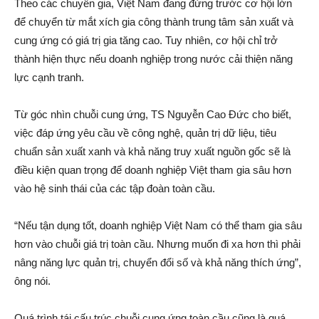
Theo các chuyên gia, Việt Nam đang đứng trước cơ hội lớn
để chuyển từ mắt xích gia công thành trung tâm sản xuất và
cung ứng có giá trị gia tăng cao. Tuy nhiên, cơ hội chỉ trở
thành hiện thực nếu doanh nghiệp trong nước cải thiện năng
lực cạnh tranh.
Từ góc nhìn chuỗi cung ứng, TS Nguyễn Cao Đức cho biết,
việc đáp ứng yêu cầu về công nghệ, quản trị dữ liệu, tiêu
chuẩn sản xuất xanh và khả năng truy xuất nguồn gốc sẽ là
điều kiện quan trọng để doanh nghiệp Việt tham gia sâu hơn
vào hệ sinh thái của các tập đoàn toàn cầu.
“Nếu tận dụng tốt, doanh nghiệp Việt Nam có thể tham gia sâu
hơn vào chuỗi giá trị toàn cầu. Nhưng muốn đi xa hơn thì phải
nâng năng lực quản trị, chuyển đổi số và khả năng thích ứng”,
ông nói.
Quá trình tái cấu trúc chuỗi cung ứng toàn cầu cũng là quá