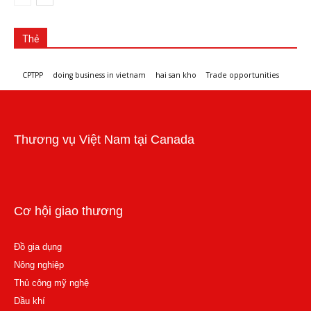
Thẻ
CPTPP
doing business in vietnam
hai san kho
Trade opportunities
Workshops and trade events
Thương vụ Việt Nam tại Canada
Cơ hội giao thương
Đồ gia dụng
Nông nghiệp
Thủ công mỹ nghệ
Dầu khí