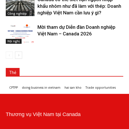
khẩu nhôm như đã làm với thép: Doanh
nghiệp Việt Nam cần lưu ý gì?
Công nghiệp
Mời tham dự Diễn đàn Doanh nghiệp
Việt Nam – Canada 2026
Hội nghị
Thẻ
CPTPP
doing business in vietnam
hai san kho
Trade opportunities
Workshops and trade events
Thương vụ Việt Nam tại Canada