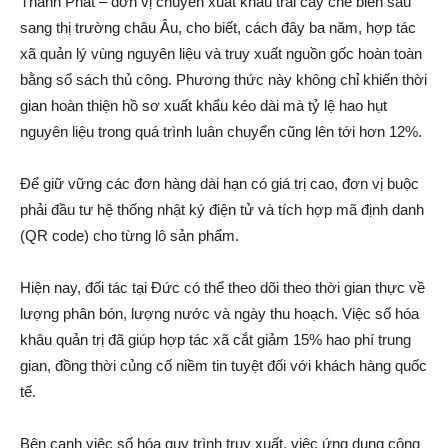
Thành Phát – đơn vị chuyên xuất khẩu trái cây chế biến sâu
sang thị trường châu Âu, cho biết, cách đây ba năm, hợp tác
xã quản lý vùng nguyên liệu và truy xuất nguồn gốc hoàn toàn
bằng sổ sách thủ công. Phương thức này không chỉ khiến thời
gian hoàn thiện hồ sơ xuất khẩu kéo dài mà tỷ lệ hao hụt
nguyên liệu trong quá trình luân chuyển cũng lên tới hơn 12%.
Để giữ vững các đơn hàng dài hạn có giá trị cao, đơn vị buộc
phải đầu tư hệ thống nhật ký điện tử và tích hợp mã định danh
(QR code) cho từng lô sản phẩm.
Hiện nay, đối tác tại Đức có thể theo dõi theo thời gian thực về
lượng phân bón, lượng nước và ngày thu hoạch. Việc số hóa
khâu quản trị đã giúp hợp tác xã cắt giảm 15% hao phí trung
gian, đồng thời củng cố niềm tin tuyệt đối với khách hàng quốc
tế.
Bên cạnh việc số hóa quy trình truy xuất, việc ứng dụng công