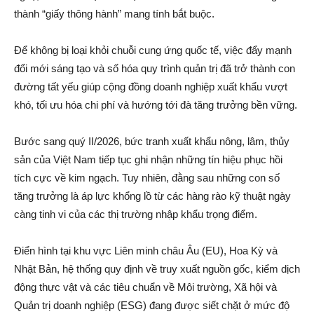
thành “giấy thông hành” mang tính bắt buộc.
Để không bị loại khỏi chuỗi cung ứng quốc tế, việc đẩy mạnh
đổi mới sáng tạo và số hóa quy trình quản trị đã trở thành con
đường tất yếu giúp cộng đồng doanh nghiệp xuất khẩu vượt
khó, tối ưu hóa chi phí và hướng tới đà tăng trưởng bền vững.
Bước sang quý II/2026, bức tranh xuất khẩu nông, lâm, thủy
sản của Việt Nam tiếp tục ghi nhận những tín hiệu phục hồi
tích cực về kim ngạch. Tuy nhiên, đằng sau những con số
tăng trưởng là áp lực khổng lồ từ các hàng rào kỹ thuật ngày
càng tinh vi của các thị trường nhập khẩu trọng điểm.
Điển hình tại khu vực Liên minh châu Âu (EU), Hoa Kỳ và
Nhật Bản, hệ thống quy định về truy xuất nguồn gốc, kiểm dịch
động thực vật và các tiêu chuẩn về Môi trường, Xã hội và
Quản trị doanh nghiệp (ESG) đang được siết chặt ở mức độ