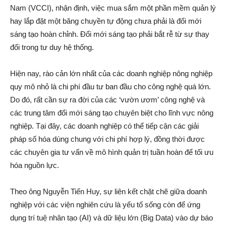
Nam (VCCI), nhận định, việc mua sắm một phần mềm quản lý
hay lắp đặt một băng chuyền tự động chưa phải là đổi mới
sáng tạo hoàn chỉnh. Đổi mới sáng tạo phải bắt rễ từ sự thay
đổi trong tư duy hệ thống.
Hiện nay, rào cản lớn nhất của các doanh nghiệp nông nghiệp
quy mô nhỏ là chi phí đầu tư ban đầu cho công nghệ quá lớn.
Do đó, rất cần sự ra đời của các ‘vườn ươm’ công nghệ và
các trung tâm đổi mới sáng tạo chuyên biệt cho lĩnh vực nông
nghiệp. Tại đây, các doanh nghiệp có thể tiếp cận các giải
pháp số hóa dùng chung với chi phí hợp lý, đồng thời được
các chuyên gia tư vấn về mô hình quản trị tuần hoàn để tối ưu
hóa nguồn lực.
Theo ông Nguyễn Tiến Huy, sự liên kết chặt chẽ giữa doanh
nghiệp với các viện nghiên cứu là yếu tố sống còn để ứng
dụng trí tuệ nhân tạo (AI) và dữ liệu lớn (Big Data) vào dự báo