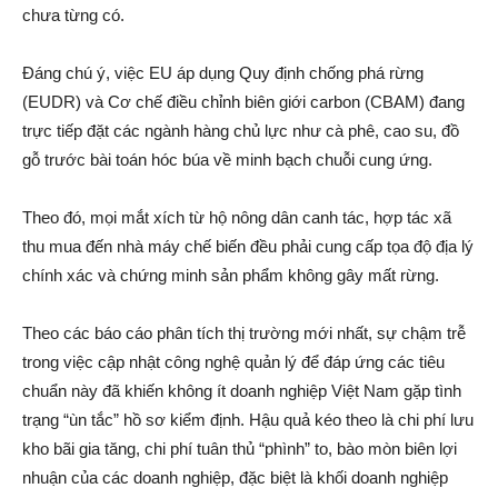
chưa từng có.
Đáng chú ý, việc EU áp dụng Quy định chống phá rừng
(EUDR) và Cơ chế điều chỉnh biên giới carbon (CBAM) đang
trực tiếp đặt các ngành hàng chủ lực như cà phê, cao su, đồ
gỗ trước bài toán hóc búa về minh bạch chuỗi cung ứng.
Theo đó, mọi mắt xích từ hộ nông dân canh tác, hợp tác xã
thu mua đến nhà máy chế biến đều phải cung cấp tọa độ địa lý
chính xác và chứng minh sản phẩm không gây mất rừng.
Theo các báo cáo phân tích thị trường mới nhất, sự chậm trễ
trong việc cập nhật công nghệ quản lý để đáp ứng các tiêu
chuẩn này đã khiến không ít doanh nghiệp Việt Nam gặp tình
trạng “ùn tắc” hồ sơ kiểm định. Hậu quả kéo theo là chi phí lưu
kho bãi gia tăng, chi phí tuân thủ “phình” to, bào mòn biên lợi
nhuận của các doanh nghiệp, đặc biệt là khối doanh nghiệp