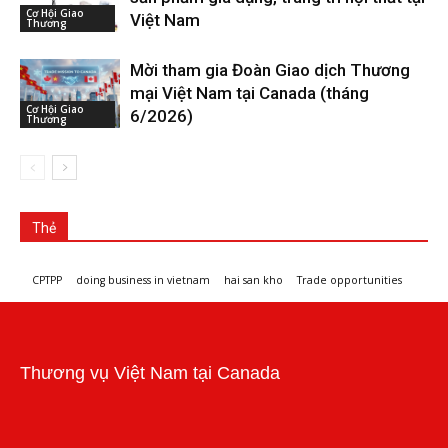
Cơ Hội Giao
Việt Nam
Thương
Mời tham gia Đoàn Giao dịch Thương
mại Việt Nam tại Canada (tháng
Cơ Hội Giao
6/2026)
Thương
Thẻ
CPTPP
doing business in vietnam
hai san kho
Trade opportunities
Workshops and trade events
Thương vụ Việt Nam tại Canada