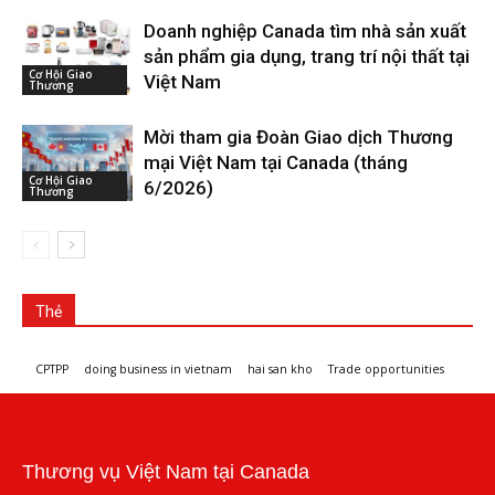
Doanh nghiệp Canada tìm nhà sản xuất
sản phẩm gia dụng, trang trí nội thất tại
Cơ Hội Giao
Việt Nam
Thương
Mời tham gia Đoàn Giao dịch Thương
mại Việt Nam tại Canada (tháng
Cơ Hội Giao
6/2026)
Thương
Thẻ
CPTPP
doing business in vietnam
hai san kho
Trade opportunities
Workshops and trade events
Thương vụ Việt Nam tại Canada