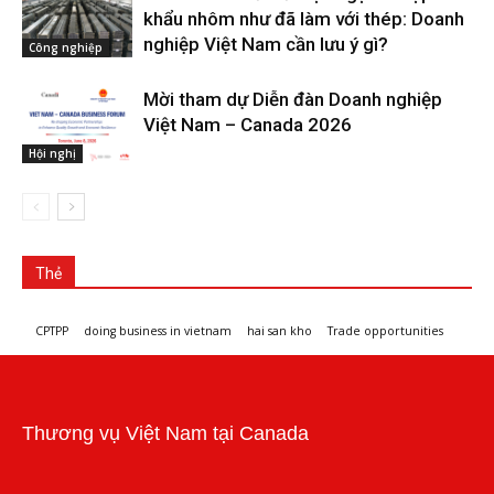
khẩu nhôm như đã làm với thép: Doanh
nghiệp Việt Nam cần lưu ý gì?
Công nghiệp
Mời tham dự Diễn đàn Doanh nghiệp
Việt Nam – Canada 2026
Hội nghị
Thẻ
CPTPP
doing business in vietnam
hai san kho
Trade opportunities
Workshops and trade events
Thương vụ Việt Nam tại Canada