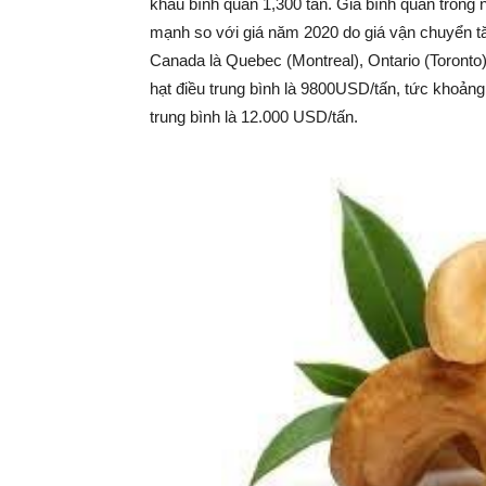
khẩu bình quân 1,300 tấn. Giá bình quân trong
mạnh so với giá năm 2020 do giá vận chuyển tă
Canada là Quebec (Montreal), Ontario (Toronto)
hạt điều trung bình là 9800USD/tấn, tức khoảng
trung bình là 12.000 USD/tấn.