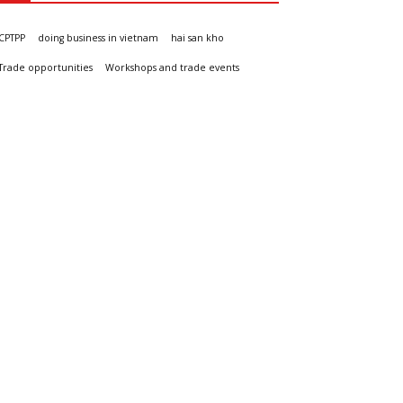
CPTPP
doing business in vietnam
hai san kho
Trade opportunities
Workshops and trade events