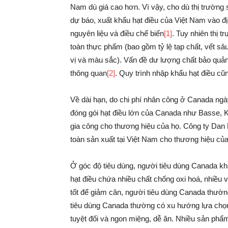
Nam dù giá cao hơn. Vì vậy, cho dù thị trường 
dự báo, xuất khẩu hạt điều của Việt Nam vào đ
nguyên liệu và điều chế biến
[1]
. Tuy nhiên thị 
toàn thực phẩm (bao gồm tỷ lệ tạp chất, vết sâ
vị và màu sắc). Vấn đề dư lượng chất bảo quản 
thông quan
[2]
. Quy trình nhập khẩu hạt điều 
Về dài hạn, do chi phí nhân công ở Canada ngà
đóng gói hạt điều lớn của Canada như Basse, K
gia công cho thương hiệu của họ. Công ty Dan
toàn sản xuất tại Việt Nam cho thương hiệu củ
Ở góc độ tiêu dùng, người tiêu dùng Canada khá
hạt điều chứa nhiều chất chống oxi hoá, nhiều v
tốt để giảm cân, người tiêu dùng Canada thường
tiêu dùng Canada thường có xu hướng lựa chọn
tuyệt đối và ngon miệng, dễ ăn. Nhiều sản phẩm