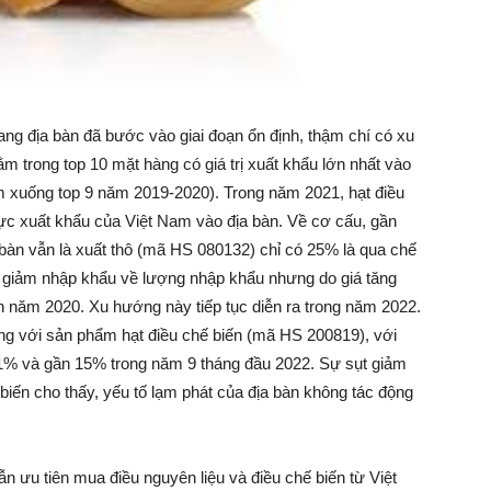
ang địa bàn đã bước vào giai đoạn ổn định, thậm chí có xu
m trong top 10 mặt hàng có giá trị xuất khẩu lớn nhất vào
ảm xuống top 9 năm 2019-2020). Trong năm 2021, hạt điều
 lực xuất khẩu của Việt Nam vào địa bàn. Về cơ cấu, gần
bàn vẫn là xuất thô (mã HS 080132) chỉ có 25% là qua chế
g giảm nhập khẩu về lượng nhập khẩu nhưng do giá tăng
 năm 2020. Xu hướng này tiếp tục diễn ra trong năm 2022.
ng với sản phẩm hạt điều chế biến (mã HS 200819), với
1% và gần 15% trong năm 9 tháng đầu 2022. Sự sụt giảm
biến cho thấy, yếu tố lạm phát của địa bàn không tác động
n ưu tiên mua điều nguyên liệu và điều chế biến từ Việt