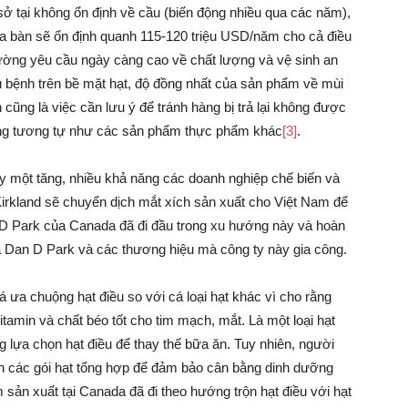
sở tại không ổn định về cầu (biến động nhiều qua các năm),
ịa bàn sẽ ổn định quanh 115-120 triệu USD/năm cho cả điều
trường yêu cầu ngày càng cao về chất lượng và vệ sinh an
u bệnh trên bề mặt hạt, độ đồng nhất của sản phẩm về mùi
cũng là việc cần lưu ý để tránh hàng bị trả lại không được
cũng tương tự như các sản phẩm thực phẩm khác
[3]
.
y một tăng, nhiều khả năng các doanh nghiệp chế biến và
irkland sẽ chuyển dịch mắt xích sản xuất cho Việt Nam để
 D Park của Canada đã đi đầu trong xu hướng này và hoàn
a Dan D Park và các thương hiệu mà công ty này gia công.
 ưa chuộng hạt điều so với cá loại hạt khác vì cho rằng
itamin và chất béo tốt cho tim mạch, mắt. Là một loại hạt
 lựa chọn hạt điều để thay thế bữa ăn. Tuy nhiên, người
 các gói hạt tổng hợp để đảm bảo cân bằng dinh dưỡng
 sản xuất tại Canada đã đi theo hướng trộn hạt điều với hạt