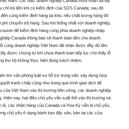
p Việt Nam. Lúc đầu, doanh nghiệp Canada thừa nhận đã lấy
 chỉ trả tiền khi có kiểm định của SGS Canada; sau đó
ến cùng kiểm định hàng tại kho, nếu chất lượng hàng tốt
hi phí chuyển trả hàng. Sau khi thống nhất với doanh nghiệp,
ncouver để kiểm định hàng cùng phía doanh nghiệp nhập
 nghiệp Canada thông báo sẽ thanh toán tiền cho doanh
uối cùng doanh nghiệp Việt Nam đã nhận được đầy đủ tiền
lấy được chứng từ khi chưa thanh toán tiếp tục cho thấy lỗ
g thu hộ không thực hiện đúng trách nhiệm.
nên tìm văn phòng luật sư hỗ trợ trong việc xây dựng hợp
 quyết tranh chấp cũng như trong quá trình giao dịch để
iều của Việt Nam vào thị trường bền vững, các doanh nghiệp
 Hiện nay, hạt điều chủ yếu vẫn xuất thô vào thị trường và
án lẻ, các nhãn hàng của Canada và Hoa Kỳ vẫn là chủ yếu.
ường chủ yếu ở dạng bánh kẹo đặc sản, bán tại các cửa