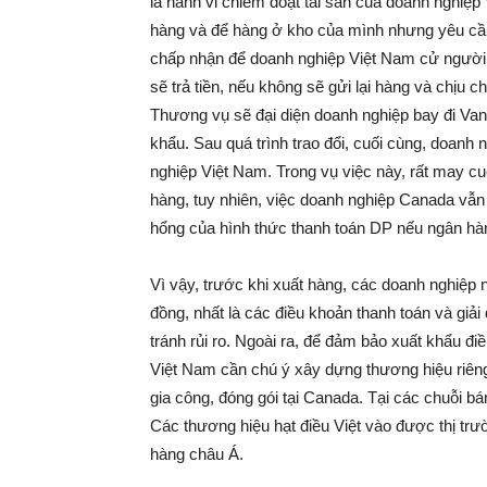
là hành vi chiếm đoạt tài sản của doanh nghiệ
hàng và để hàng ở kho của mình nhưng yêu cầu
chấp nhận để doanh nghiệp Việt Nam cử người đ
sẽ trả tiền, nếu không sẽ gửi lại hàng và chịu c
Thương vụ sẽ đại diện doanh nghiệp bay đi Va
khẩu. Sau quá trình trao đổi, cuối cùng, doanh
nghiệp Việt Nam. Trong vụ việc này, rất may c
hàng, tuy nhiên, việc doanh nghiệp Canada vẫn 
hổng của hình thức thanh toán DP nếu ngân hàn
Vì vậy, trước khi xuất hàng, các doanh nghiệp 
đồng, nhất là các điều khoản thanh toán và giải
tránh rủi ro. Ngoài ra, để đảm bảo xuất khẩu đ
Việt Nam cần chú ý xây dựng thương hiệu riêng.
gia công, đóng gói tại Canada. Tại các chuỗi b
Các thương hiệu hạt điều Việt vào được thị tr
hàng châu Á.