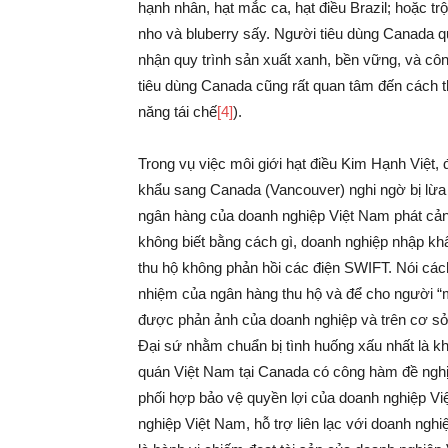
hạnh nhân, hạt mắc ca, hạt điều Brazil; hoặc tr
nho và bluberry sấy. Người tiêu dùng Canada 
nhận quy trình sản xuất xanh, bền vững, và côn
tiêu dùng Canada cũng rất quan tâm đến cách t
năng tái chế
[4]
).
Trong vụ việc môi giới hạt điều Kim Hạnh Việt
khẩu sang Canada (Vancouver) nghi ngờ bị lừa đ
ngân hàng của doanh nghiệp Việt Nam phát cảnh
không biết bằng cách gì, doanh nghiệp nhập kh
thu hộ không phản hồi các điện SWIFT. Nói các
nhiệm của ngân hàng thu hộ và để cho người “
được phản ảnh của doanh nghiệp và trên cơ sở 
Đại sứ nhằm chuẩn bị tình huống xấu nhất là 
quán Việt Nam tại Canada có công hàm đề nghị
phối hợp bảo vệ quyền lợi của doanh nghiệp V
nghiệp Việt Nam, hỗ trợ liên lạc với doanh ngh