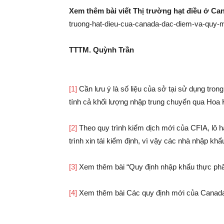
Xem thêm bài viết Thị trường hạt điều ở Ca
truong-hat-dieu-cua-canada-dac-diem-va-quy-
TTTM. Quỳnh Trần
[1]
Cần lưu ý là số liệu của sở tại sử dụng tron
tính cả khối lượng nhập trung chuyển qua Hoa 
[2]
Theo quy trình kiểm dịch mới của CFIA, lô 
trình xin tái kiểm định, vì vậy các nhà nhập kh
[3]
Xem thêm bài “Quy định nhập khẩu thực ph
[4]
Xem thêm bài Các quy định mới của Canada