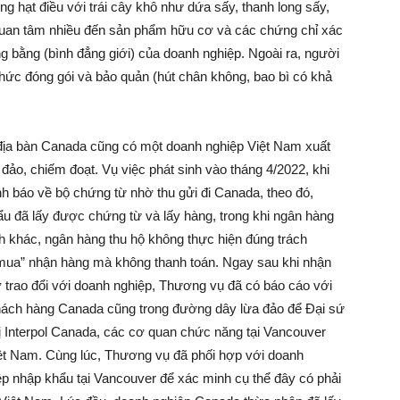
ộng hạt điều với trái cây khô như dứa sấy, thanh long sấy,
quan tâm nhiều đến sản phẩm hữu cơ và các chứng chỉ xác
g bằng (bình đẳng giới) của doanh nghiệp. Ngoài ra, người
hức đóng gói và bảo quản (hút chân không, bao bì có khả
, địa bàn Canada cũng có một doanh nghiệp Việt Nam xuất
ảo, chiếm đoạt. Vụ việc phát sinh vào tháng 4/2022, khi
 báo về bộ chứng từ nhờ thu gửi đi Canada, theo đó,
ẩu đã lấy được chứng từ và lấy hàng, trong khi ngân hàng
h khác, ngân hàng thu hộ không thực hiện đúng trách
mua” nhận hàng mà không thanh toán. Ngay sau khi nhận
trao đổi với doanh nghiệp, Thương vụ đã có báo cáo với
khách hàng Canada cũng trong đường dây lừa đảo để Đại sứ
 Interpol Canada, các cơ quan chức năng tại Vancouver
iệt Nam. Cùng lúc, Thương vụ đã phối hợp với doanh
iệp nhập khẩu tại Vancouver để xác minh cụ thể đây có phải