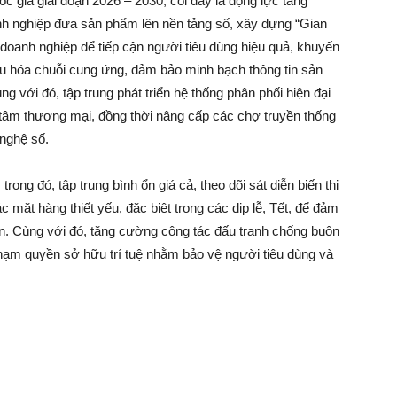
ốc gia giai đoạn 2026 – 2030, coi đây là động lực tăng
nh nghiệp đưa sản phẩm lên nền tảng số, xây dựng “Gian
doanh nghiệp để tiếp cận người tiêu dùng hiệu quả, khuyến
 ưu hóa chuỗi cung ứng, đảm bảo minh bạch thông tin sản
 với đó, tập trung phát triển hệ thống phân phối hiện đại
ng tâm thương mại, đồng thời nâng cấp các chợ truyền thống
nghệ số.
ong đó, tập trung bình ổn giá cả, theo dõi sát diễn biến thị
mặt hàng thiết yếu, đặc biệt trong các dịp lễ, Tết, để đảm
ân. Cùng với đó, tăng cường công tác đấu tranh chống buôn
phạm quyền sở hữu trí tuệ nhằm bảo vệ người tiêu dùng và