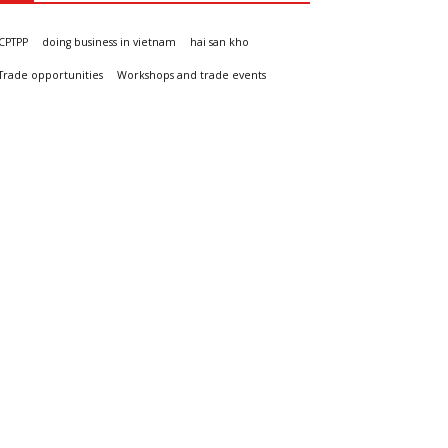
CPTPP
doing business in vietnam
hai san kho
Trade opportunities
Workshops and trade events