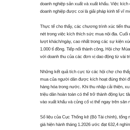
doanh nghiệp sản xuất và xuất khẩu. Việc kích
doanh nghiệp được coi là giải pháp kinh tế vĩ m
Thực tế cho thấy, các chương trình xúc tiến t
nét trong việc kích thích sức mua nội địa. Cuố
lượt khách/ngày, cao nhất trong các sự kiện xú
1.000 tỉ đồng. Tiếp nối thành công, Hội chợ M
với doanh thu của các đơn vị dao động từ vài tr
Những kết quả tích cực từ các hội chợ cho thấy,
mua của người dân được kích hoạt đúng thời đi
hàng hóa trong nước. Khi thu nhập cải thiện, xu
triệu dân hoàn toàn có thể trở thành động lực 
vào xuất khẩu và củng cố vị thế ngay trên sân 
Số liệu của Cục Thống kê (Bộ Tài chính), tổng 
giá hiện hành tháng 1.2026 ước đạt 632,4 nghìn