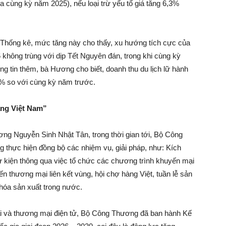
cùng kỳ năm 2025), nếu loại trừ yếu tố giá tăng 6,3%
hống kê, mức tăng này cho thấy, xu hướng tích cực của
6 không trùng với dịp Tết Nguyên đán, trong khi cùng kỳ
ng tin thêm, bà Hương cho biết, doanh thu du lịch lữ hành
14% so với cùng kỳ năm trước.
ng Việt Nam”
ng Nguyễn Sinh Nhật Tân, trong thời gian tới, Bộ Công
g thực hiện đồng bộ các nhiệm vụ, giải pháp, như: Kích
ự kiện thông qua việc tổ chức các chương trình khuyến mại
ến thương mại liên kết vùng, hội chợ hàng Việt, tuần lễ sản
óa sản xuất trong nước.
 đại và thương mại điện tử, Bộ Công Thương đã ban hành Kế