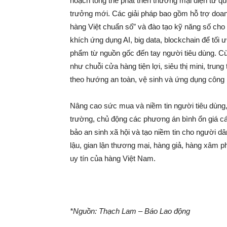
hoạch tổng thể phát triển thương mại điện tử qu
trưởng mới. Các giải pháp bao gồm hỗ trợ doa
hàng Việt chuẩn số” và đào tạo kỹ năng số cho 
khích ứng dụng AI, big data, blockchain để tối
phẩm từ nguồn gốc đến tay người tiêu dùng. Cùng
như chuỗi cửa hàng tiện lợi, siêu thị mini, tru
theo hướng an toàn, vệ sinh và ứng dụng công 
Nâng cao sức mua và niềm tin người tiêu dùng, tr
trường, chủ động các phương án bình ổn giá các 
bảo an sinh xã hội và tạo niềm tin cho người d
lậu, gian lận thương mại, hàng giả, hàng xâm 
uy tín của hàng Việt Nam.
*Nguồn: Thạch Lam – Báo Lao động