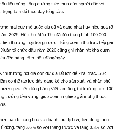
 cầu tiêu dùng, tăng cường sức mua của người dân và
ô trọng tâm để thúc đẩy tổng cầu.
hương mại quy mô quốc gia đã và đang phát huy hiệu quả rõ
i năm 2025, Hội chợ Mùa Thu đã đón trung bình 100.000
c tiến thương mại trong nước. Tổng doanh thu trực tiếp gần
ùa Xuân tổ chức đầu năm 2026 cũng ghi nhận rất khả quan,
iệu đến hàng trăm triệu đồng/ngày.
 thị trường nội địa còn dư địa rất lớn để khai thác. Sức
ểm có thể tạo lực đẩy đáng kể cho sản xuất và phân phối
 hướng ưu tiên dùng hàng Việt lan rộng, thị trường hơn 100
tăng trưởng bền vững, giúp doanh nghiệp giảm phụ thuộc
nhà.
mức bán lẻ hàng hóa và doanh thu dịch vụ tiêu dùng theo
 tỉ đồng, tăng 2,6% so với tháng trước và tăng 9,3% so với