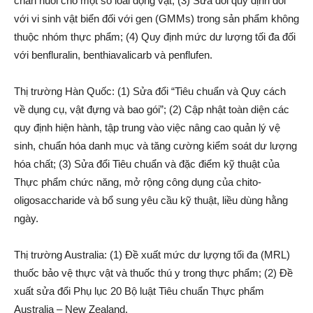
chăn nuôi cho một số loài động vật; (3) Sửa đổi quy định đối
với vi sinh vật biển đối với gen (GMMs) trong sản phẩm không
thuộc nhóm thực phẩm; (4) Quy định mức dư lượng tối đa đối
với benfluralin, benthiavalicarb và penflufen.
Thị trường Hàn Quốc: (1) Sửa đổi “Tiêu chuẩn và Quy cách
về dụng cụ, vật đựng và bao gói”; (2) Cập nhật toàn diện các
quy định hiện hành, tập trung vào việc nâng cao quản lý vệ
sinh, chuẩn hóa danh mục và tăng cường kiểm soát dư lượng
hóa chất; (3) Sửa đổi Tiêu chuẩn và đặc điểm kỹ thuật của
Thực phẩm chức năng, mở rộng công dụng của chito-
oligosaccharide và bổ sung yêu cầu kỹ thuật, liều dùng hằng
ngày.
Thị trường Australia: (1) Đề xuất mức dư lựợng tối đa (MRL)
thuốc bảo vệ thực vật và thuốc thú y trong thực phẩm; (2) Đề
xuất sửa đổi Phụ lục 20 Bộ luật Tiêu chuẩn Thực phẩm
Australia – New Zealand.