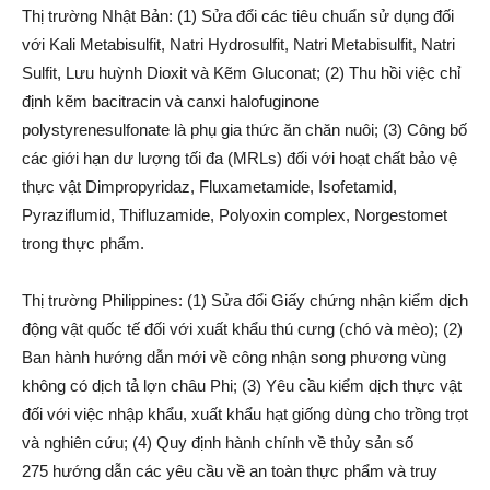
Thị trường Nhật Bản: (1) Sửa đổi các tiêu chuẩn sử dụng đối
với Kali Metabisulfit, Natri Hydrosulfit, Natri Metabisulfit, Natri
Sulfit, Lưu huỳnh Dioxit và Kẽm Gluconat; (2) Thu hồi việc chỉ
định kẽm bacitracin và canxi halofuginone
polystyrenesulfonate là phụ gia thức ăn chăn nuôi; (3) Công bố
các giới hạn dư lượng tối đa (MRLs) đối với hoạt chất bảo vệ
thực vật Dimpropyridaz, Fluxametamide, Isofetamid,
Pyraziflumid, Thifluzamide, Polyoxin complex, Norgestomet
trong thực phẩm.
Thị trường Philippines: (1) Sửa đổi Giấy chứng nhận kiểm dịch
động vật quốc tế đối với xuất khẩu thú cưng (chó và mèo); (2)
Ban hành hướng dẫn mới về công nhận song phương vùng
không có dịch tả lợn châu Phi; (3) Yêu cầu kiểm dịch thực vật
đối với việc nhập khẩu, xuất khẩu hạt giống dùng cho trồng trọt
và nghiên cứu; (4) Quy định hành chính về thủy sản số
275
hướng dẫn các yêu cầu về an toàn thực phẩm và truy