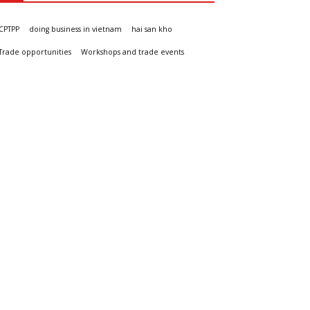
CPTPP
doing business in vietnam
hai san kho
Trade opportunities
Workshops and trade events