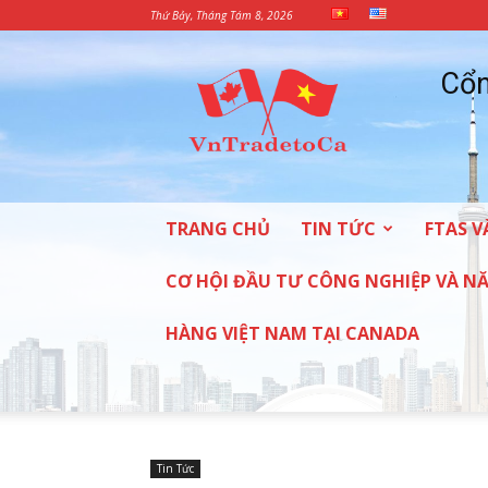
Thứ Bảy, Tháng Tám 8, 2026
Cổng
Cổn
Thông
tin
thương
mại
và
đầu
TRANG CHỦ
TIN TỨC
FTAS V
tư
vào
Canada
CƠ HỘI ĐẦU TƯ CÔNG NGHIỆP VÀ 
HÀNG VIỆT NAM TẠI CANADA
Tin Tức