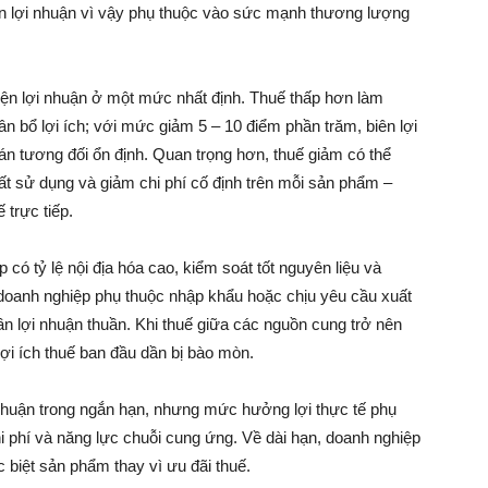
ên lợi nhuận vì vậy phụ thuộc vào sức mạnh thương lượng
hiện lợi nhuận ở một mức nhất định. Thuế thấp hơn làm
hân bổ lợi ích; với mức giảm 5 – 10 điểm phần trăm, biên lợi
án tương đối ổn định. Quan trọng hơn, thuế giảm có thể
ất sử dụng và giảm chi phí cố định trên mỗi sản phẩm –
 trực tiếp.
 có tỷ lệ nội địa hóa cao, kiểm soát tốt nguyên liệu và
, doanh nghiệp phụ thuộc nhập khẩu hoặc chịu yêu cầu xuất
ần lợi nhuận thuần. Khi thuế giữa các nguồn cung trở nên
lợi ích thuế ban đầu dần bị bào mòn.
ợi nhuận trong ngắn hạn, nhưng mức hưởng lợi thực tế phụ
 phí và năng lực chuỗi cung ứng. Về dài hạn, doanh nghiệp
 biệt sản phẩm thay vì ưu đãi thuế.