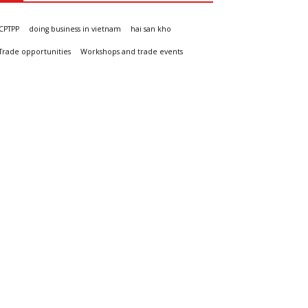
CPTPP
doing business in vietnam
hai san kho
Trade opportunities
Workshops and trade events