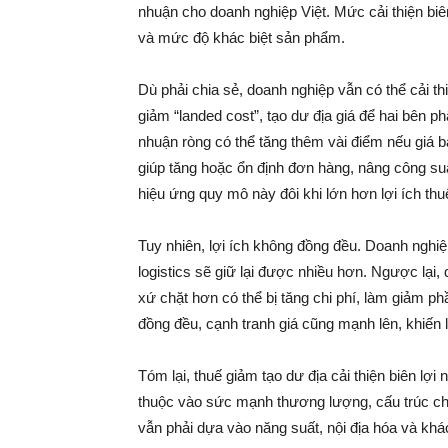
nhuận cho doanh nghiệp Việt. Mức cải thiện bi
và mức độ khác biệt sản phẩm.
Dù phải chia sẻ, doanh nghiệp vẫn có thể cải t
giảm “landed cost”, tạo dư địa giá để hai bên p
nhuận ròng có thể tăng thêm vài điểm nếu giá b
giúp tăng hoặc ổn định đơn hàng, nâng công su
hiệu ứng quy mô này đôi khi lớn hơn lợi ích thuế
Tuy nhiên, lợi ích không đồng đều. Doanh nghiệp
logistics sẽ giữ lại được nhiều hơn. Ngược lại
xứ chặt hơn có thể bị tăng chi phí, làm giảm ph
đồng đều, cạnh tranh giá cũng mạnh lên, khiến 
Tóm lại, thuế giảm tạo dư địa cải thiện biên l
thuộc vào sức mạnh thương lượng, cấu trúc chi
vẫn phải dựa vào năng suất, nội địa hóa và khác