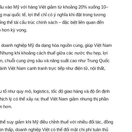
u vào Mỹ với hàng Việt giảm từ khoảng 20% xuống 10–
g mại quốc tế, lợi thế chỉ có ý nghĩa khi đặt trong tương
ổng thể tái cấu trúc chính sách – đặc biệt liên quan đến
p hơn kỳ vọng.
 doanh nghiệp Mỹ đa dạng hóa nguồn cung, giúp Việt Nam
. Nhưng khi khoảng cách thuế giữa các nước thu hẹp, lợi
ớn, chuỗi cung ứng sâu và năng suất cao như Trung Quốc
ành Việt Nam cạnh tranh trực tiếp như điện tử, nội thất,
 tố như quy mô, logistics, tốc độ giao hàng và độ ổn định
ịch lý có thể xảy ra: thuế Việt Nam giảm nhưng thị phần
n hơn.
thể suy giảm khi Mỹ điều chỉnh thuế với nhiều đối tác, đồng
còn thấp, doanh nghiệp Việt có thể đối mặt chi phí tuân thủ