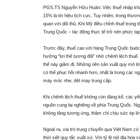
PGS.TS Nguyễn Hữu Huân: Việc thuế nhập khẩ
15% là tín hiệu tích cực. Tuy nhiên, trong thươn
quan với đối thủ. Khi Mỹ điều chỉnh thuế trong t
Trung Quốc – tác động thực tế trở nên phức tạ
Trước đây, thuế cao với hàng Trung Quốc buộc
hưởng “lợi thế tương đối” nhờ chênh lệch thuế
thế này giảm đi. Những nền sản xuất quy mô l
có thể phục hồi nhanh hơn, nhất là trong các ng
máy móc nhẹ, dệt may trung cấp.
Khi chênh lệch thuế không còn đáng kể, các yếu
nguồn cung lại nghiêng về phía Trung Quốc. Ngh
không tăng tương ứng, thậm chí chịu sức ép lớ
Ngoài ra, vai trò trung chuyển qua Việt Nam có 
thời siết quy tắc xuất xứ. Với tỷ lệ nội địa hóa 