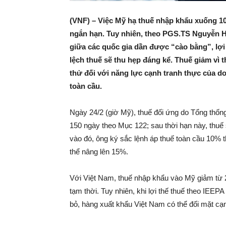
(VNF) – Việc Mỹ hạ thuế nhập khẩu xuống 10
ngắn hạn. Tuy nhiên, theo PGS.TS Nguyễn H
giữa các quốc gia dần được “cào bằng”, lợ
lệch thuế sẽ thu hẹp đáng kể. Thuế giảm vì t
thử đối với năng lực cạnh tranh thực của doa
toàn cầu.
Ngày 24/2 (giờ Mỹ), thuế đối ứng do Tổng thống
150 ngày theo Mục 122; sau thời hạn này, thuế
vào đó, ông ký sắc lệnh áp thuế toàn cầu 10% 
thể nâng lên 15%.
Với Việt Nam, thuế nhập khẩu vào Mỹ giảm từ 
tạm thời. Tuy nhiên, khi lợi thế thuế theo IEEP
bỏ, hàng xuất khẩu Việt Nam có thể đối mặt cạn