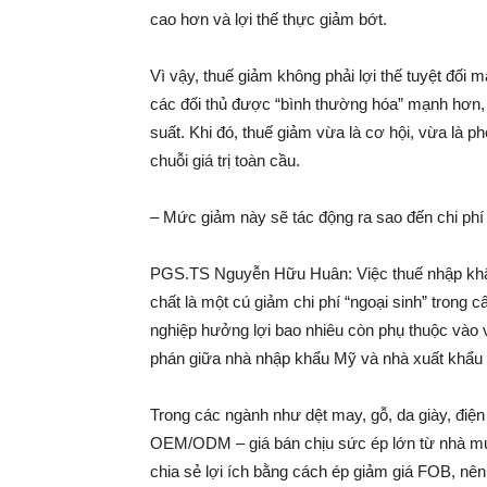
cao hơn và lợi thế thực giảm bớt.
Vì vậy, thuế giảm không phải lợi thế tuyệt đối 
các đối thủ được “bình thường hóa” mạnh hơn, 
suất. Khi đó, thuế giảm vừa là cơ hội, vừa là p
chuỗi giá trị toàn cầu.
– Mức giảm này sẽ tác động ra sao đến chi phí
PGS.TS Nguyễn Hữu Huân: Việc thuế nhập kh
chất là một cú giảm chi phí “ngoại sinh” trong 
nghiệp hưởng lợi bao nhiêu còn phụ thuộc vào 
phán giữa nhà nhập khẩu Mỹ và nhà xuất khẩu
Trong các ngành như dệt may, gỗ, da giày, điện
OEM/ODM – giá bán chịu sức ép lớn từ nhà mu
chia sẻ lợi ích bằng cách ép giảm giá FOB, nên