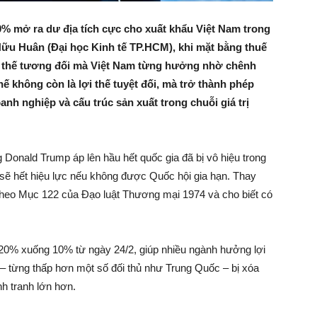
% mở ra dư địa tích cực cho xuất khẩu Việt Nam trong
ữu Huân (Đại học Kinh tế TP.HCM), khi mặt bằng thuế
i thế tương đối mà Việt Nam từng hưởng nhờ chênh
hế không còn là lợi thế tuyệt đối, mà trở thành phép
nh nghiệp và cấu trúc sản xuất trong chuỗi giá trị
 Donald Trump áp lên hầu hết quốc gia đã bị vô hiệu trong
 sẽ hết hiệu lực nếu không được Quốc hội gia hạn. Thay
theo Mục 122 của Đạo luật Thương mại 1974 và cho biết có
20% xuống 10% từ ngày 24/2, giúp nhiều ngành hưởng lợi
A – từng thấp hơn một số đối thủ như Trung Quốc – bị xóa
h tranh lớn hơn.