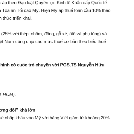
 áp theo Đạo luật Quyền lực Kinh tế Khẩn cấp Quốc tế
 Tòa án Tối cao Mỹ. Hiện Mỹ áp thuế toàn cầu 10% theo
thức triển khai.
 (25% với thép, nhôm, đồng, gỗ xẻ, ôtô và phụ tùng) và
iệt Nam cũng chịu các mức thuế cơ bản theo biểu thuế
 chính có cuộc trò chuyện với PGS.TS Nguyễn Hữu
P. HCM).
ơng đối” khá lớn
thuế nhập khẩu vào Mỹ với hàng Việt giảm từ khoảng 20%