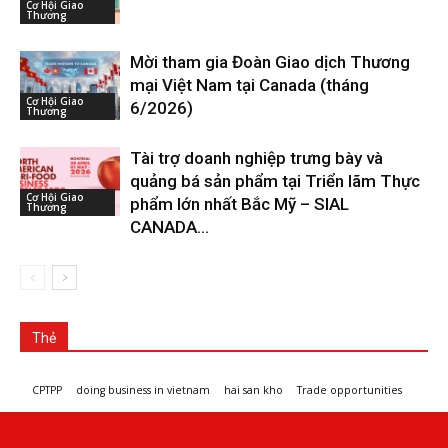
Cơ Hội Giao
Thương
Mời tham gia Đoàn Giao dịch Thương
mại Việt Nam tại Canada (tháng
Cơ Hội Giao
6/2026)
Thương
Tài trợ doanh nghiệp trưng bày và
quảng bá sản phẩm tại Triển lãm Thực
Cơ Hội Giao
phẩm lớn nhất Bắc Mỹ – SIAL
Thương
CANADA...
Thẻ
CPTPP
doing business in vietnam
hai san kho
Trade opportunities
Workshops and trade events