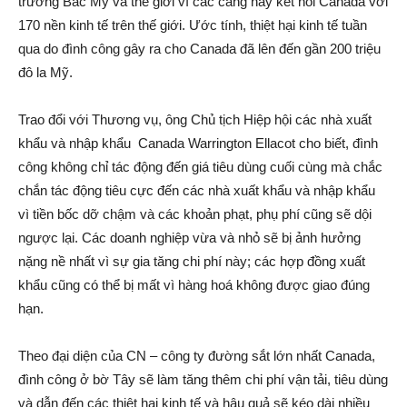
trường Bắc Mỹ và thế giới vì các cảng này kết nối Canada với
170 nền kinh tế trên thế giới. Ước tính, thiệt hại kinh tế tuần
qua do đình công gây ra cho Canada đã lên đến gần 200 triệu
đô la Mỹ.
Trao đổi với Thương vụ, ông Chủ tịch Hiệp hội các nhà xuất
khẩu và nhập khẩu Canada Warrington Ellacot cho biết, đình
công không chỉ tác động đến giá tiêu dùng cuối cùng mà chắc
chắn tác động tiêu cực đến các nhà xuất khẩu và nhập khẩu
vì tiền bốc dỡ chậm và các khoản phạt, phụ phí cũng sẽ dội
ngược lại. Các doanh nghiệp vừa và nhỏ sẽ bị ảnh hưởng
nặng nề nhất vì sự gia tăng chi phí này; các hợp đồng xuất
khẩu cũng có thể bị mất vì hàng hoá không được giao đúng
hạn.
Theo đại diện của CN – công ty đường sắt lớn nhất Canada,
đình công ở bờ Tây sẽ làm tăng thêm chi phí vận tải, tiêu dùng
và dẫn đến các thiệt hại kinh tế và hậu quả sẽ kéo dài nhiều