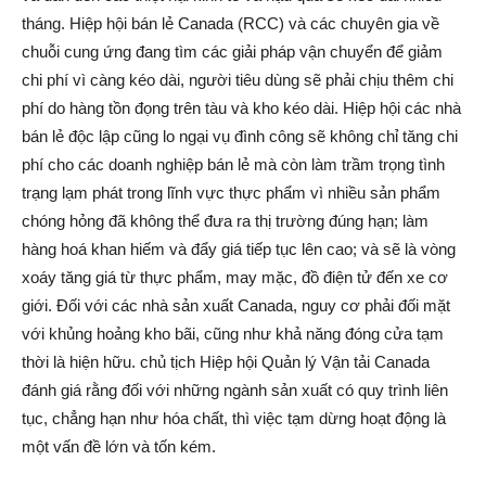
tháng. Hiệp hội bán lẻ Canada (RCC) và các chuyên gia về
chuỗi cung ứng đang tìm các giải pháp vận chuyển để giảm
chi phí vì càng kéo dài, người tiêu dùng sẽ phải chịu thêm chi
phí do hàng tồn đọng trên tàu và kho kéo dài. Hiệp hội các nhà
bán lẻ độc lập cũng lo ngại vụ đình công sẽ không chỉ tăng chi
phí cho các doanh nghiệp bán lẻ mà còn làm trầm trọng tình
trạng lạm phát trong lĩnh vực thực phẩm vì nhiều sản phẩm
chóng hỏng đã không thể đưa ra thị trường đúng hạn; làm
hàng hoá khan hiếm và đẩy giá tiếp tục lên cao; và sẽ là vòng
xoáy tăng giá từ thực phẩm, may mặc, đồ điện tử đến xe cơ
giới. Đối với các nhà sản xuất Canada, nguy cơ phải đối mặt
với khủng hoảng kho bãi, cũng như khả năng đóng cửa tạm
thời là hiện hữu. chủ tịch Hiệp hội Quản lý Vận tải Canada
đánh giá rằng đối với những ngành sản xuất có quy trình liên
tục, chẳng hạn như hóa chất, thì việc tạm dừng hoạt động là
một vấn đề lớn và tốn kém.