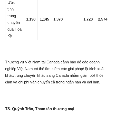
Ước
tính
trung
1,198
1,145
1,378
1,728
2,574
chuyển
qua Hoa
Kỳ
Thương vụ Việt Nam tại Canada cảnh báo để các doanh
nghiệp Việt Nam có thể tìm kiếm các giải pháp/ lộ trình xuất
khẩu/trung chuyển khác sang Canada nhằm giảm bớt thời
gian và chi phí vận chuyển cả trong ngắn hạn và dài hạn.
TS. Quỳnh Trần, Tham tán thương mại