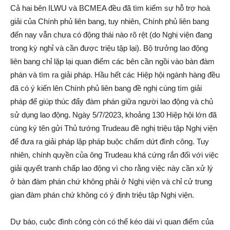
Cả hai bên ILWU và BCMEA đều đã tìm kiếm sự hỗ trợ hoà
giải của Chính phủ liên bang, tuy nhiên, Chính phủ liên bang
đến nay vẫn chưa có động thái nào rõ rệt (do Nghị viện đang
trong kỳ nghỉ và cần được triệu tập lại). Bộ trưởng lao động
liên bang chỉ lặp lại quan điểm các bên cần ngồi vào bàn đàm
phán và tìm ra giải pháp. Hầu hết các Hiệp hội ngành hàng đều
đã có ý kiến lên Chính phủ liên bang đề nghị cùng tìm giải
pháp để giúp thúc đẩy đàm phán giữa người lao động và chủ
sử dụng lao động. Ngày 5/7/2023, khoảng 130 Hiệp hội lớn đã
cùng ký tên gửi Thủ tướng Trudeau đề nghị triệu tập Nghị viện
để đưa ra giải pháp lập pháp buộc chấm dứt đình công. Tuy
nhiên, chính quyền của ông Trudeau khá cứng rắn đối với việc
giải quyết tranh chấp lao động vì cho rằng việc này cần xử lý
ở bàn đàm phán chứ không phải ở Nghị viện và chỉ cử trung
gian đàm phán chứ không có ý định triệu tập Nghị viện.
Dự báo, cuộc đình công còn có thể kéo dài vì quan điểm của