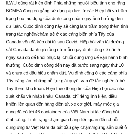
ILWU cũng rất kiên định Phía những người biểu tình cho rằng
BCMEA đang cố gắng sử dụng áp lực từ các Hiệp hội và trầm
trọng hoá tác động của đình công nhằm gây ảnh hưởng đến
dư luận. Cuộc đình công này sẽ càng làm trầm trọng thêm tình
trạng tắc nghẽn/chậm trễ ở các cảng biển phía Tây của
Canada vốn đã kéo dài từ sau Covid. Hiệp hội vận tải đường
sắt Canada đánh giá rằng cứ mỗi ngày đình công sẽ cần 5
ngày sau đó để khôi phục lại chuỗi cung ứng để vận hành bình
thường. Cuộc đình công đến nay đã bước sang ngày thứ 10
và chưa có dấu hiệu chấm dứt. Vụ đình công ở các cảng phía
Tây càng làm những nỗ lực giải quyết vấn đề tắc nghẽn ở bờ
Tây thêm khó khăn. Hiện theo thông tin của Hiệp hội các nhà
xuất khẩu và nhập khẩu Canada, chỉ riêng linh kiện, điều
khiển liên quan đến hàng điện tử, xe cơ giới, máy móc gia
dụng đã có tới 46 containers của Việt Nam bị tác động bởi
đình công. Tình trạng chậm giao hàng liên quan đến chuỗi
cung ứng từ Việt Nam đã bắt đầu gây chậm/ngừng sản xuất ở