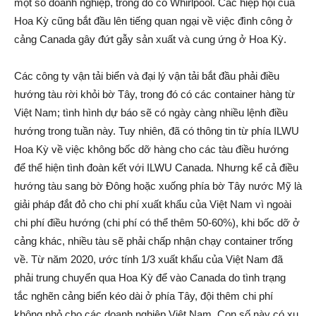
một số doanh nghiệp, trong đó có Whirlpool. Các hiệp hội của
Hoa Kỳ cũng bắt đầu lên tiếng quan ngại về việc đình công ở
cảng Canada gây đứt gẫy sản xuất và cung ứng ở Hoa Kỳ.
Các công ty vận tải biển và đại lý vận tải bắt đầu phải điều
hướng tàu rời khỏi bờ Tây, trong đó có các container hàng từ
Việt Nam; tình hình dự báo sẽ có ngày càng nhiều lệnh điều
hướng trong tuần này. Tuy nhiên, đã có thông tin từ phía ILWU
Hoa Kỳ về việc không bốc dỡ hàng cho các tàu điều hướng
để thể hiện tình đoàn kết với ILWU Canada. Nhưng kể cả điều
hướng tàu sang bờ Đông hoặc xuống phía bờ Tây nước Mỹ là
giải pháp đắt đỏ cho chi phí xuất khẩu của Việt Nam vì ngoài
chi phí điều hướng (chi phí có thể thêm 50-60%), khi bốc dỡ ở
cảng khác, nhiều tàu sẽ phải chấp nhận chạy container trống
về. Từ năm 2020, ước tính 1/3 xuất khẩu của Việt Nam đã
phải trung chuyển qua Hoa Kỳ để vào Canada do tình trạng
tắc nghẽn cảng biển kéo dài ở phía Tây, đội thêm chi phí
không nhỏ cho các doanh nghiệp Việt Nam. Con số này có xu