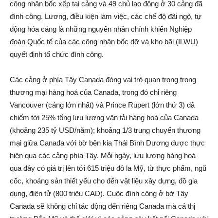
công nhân bốc xếp tại cảng và 49 chủ lao động ở 30 cảng đã
đình công. Lương, điều kiện làm việc, các chế độ đãi ngộ, tự
động hóa cảng là những nguyên nhân chính khiến Nghiệp
đoàn Quốc tế của các công nhân bốc dỡ và kho bãi (ILWU)
quyết định tổ chức đình công.
Các cảng ở phía Tây Canada đóng vai trò quan trọng trong
thương mại hàng hoá của Canada, trong đó chỉ riêng
Vancouver (cảng lớn nhất) và Prince Rupert (lớn thứ 3) đã
chiếm tới 25% tổng lưu lượng vận tải hàng hoá của Canada
(khoảng 235 tỷ USD/năm); khoảng 1/3 trung chuyển thương
mại giữa Canada với bờ bên kia Thái Bình Dương được thực
hiện qua các cảng phía Tây. Mỗi ngày, lưu lượng hàng hoá
qua đây có giá trị lên tới 615 triệu đô la Mỹ, từ thực phẩm, ngũ
cốc, khoáng sản thiết yếu cho đến vật liệu xây dựng, đồ gia
dụng, điện tử (800 triệu CAD). Cuộc đình công ở bờ Tây
Canada sẽ không chỉ tác động đến riêng Canada mà cả thị