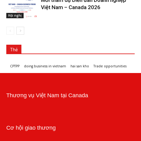
Mời tham dự Diễn đàn Doanh nghiệp
Việt Nam – Canada 2026
Hội nghị
Thẻ
CPTPP
doing business in vietnam
hai san kho
Trade opportunities
Workshops and trade events
Thương vụ Việt Nam tại Canada
Cơ hội giao thương