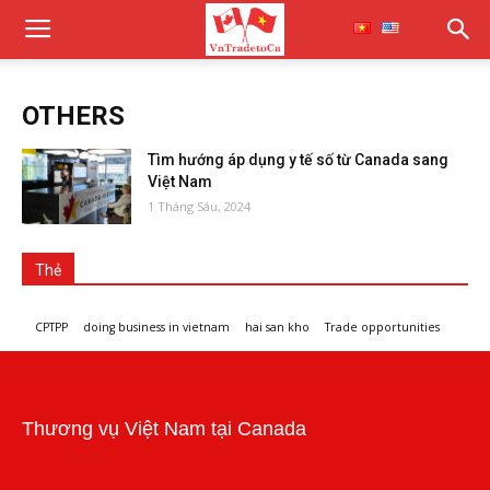
OTHERS
Tìm hướng áp dụng y tế số từ Canada sang
Việt Nam
1 Tháng Sáu, 2024
Thẻ
CPTPP
doing business in vietnam
hai san kho
Trade opportunities
Workshops and trade events
Thương vụ Việt Nam tại Canada