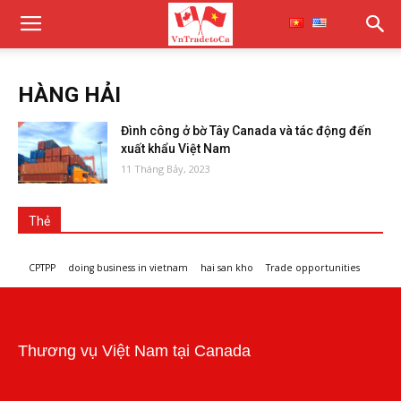
HÀNG HẢI
Đình công ở bờ Tây Canada và tác động đến
xuất khẩu Việt Nam
11 Tháng Bảy, 2023
Thẻ
CPTPP
doing business in vietnam
hai san kho
Trade opportunities
Workshops and trade events
Thương vụ Việt Nam tại Canada