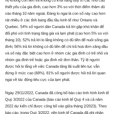
họ không còn tiền và không có khả năng duy trì các nhu cầu
thiết yếu của gia đình, cao hơn 3% so với thời điểm thăm dò
vào tháng 10 năm ngoái. Đáng lo ngại là con số này cao hơn
rát nhiều ở các tỉnh bang đầu tầu kinh tế như Ontario và
Quebec. 54% số người dân Canada trả lời gặp khó khăn để
đối phó với tình trạng tăng giá và lạm phát (cao hơn 5% so với
tháng 10). 52% trả lời lo lắng không có đủ tiền để nuôi sống gia
đình; 56% trả lời không có đủ tiền để chi trả hoá đơn xăng dầu
và số này đặc biệt cao hơn ở nhóm các gia đình có trẻ nhỏ và
nhóm gia đình trẻ hoặc gia đình nữ đơn thân. Tỷ lệ người
được hỏi lo lắng về việc Canada tăng lãi suất liên tục vẫn
đứng ở mức cao (68%). 81% số người được hỏi trả lời quan
ngại về tác động tiêu cực của lạm phát.
Ngày 29/11/2022, Canada đã công bố báo cáo tình hình kinh tế
Quý 3/2022 của Canada (báo cáo kinh tế Quý 4 và cả năm
2022 dự kiến chỉ được công bố vào giữa tháng 2/2023). Theo
báo cáo, trong Quý 3/2022, nền kinh tế Canada đã ghi nhận