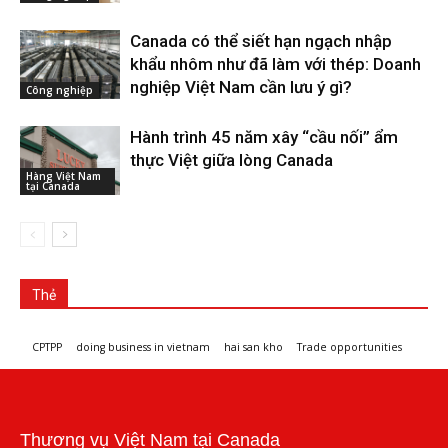
Canada có thể siết hạn ngạch nhập
khẩu nhôm như đã làm với thép: Doanh
nghiệp Việt Nam cần lưu ý gì?
Công nghiệp
Hành trình 45 năm xây “cầu nối” ẩm
thực Việt giữa lòng Canada
Hàng Việt Nam
tại Canada
Thẻ
CPTPP
doing business in vietnam
hai san kho
Trade opportunities
Workshops and trade events
Thương vụ Việt Nam tại Canada