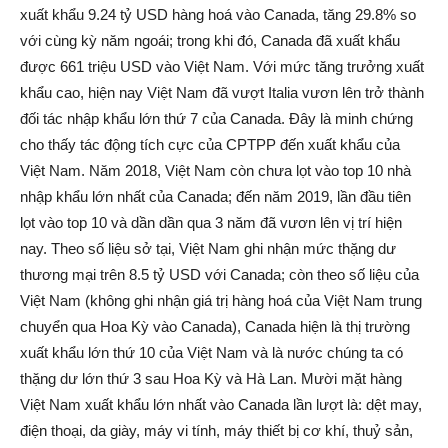
xuất khẩu 9.24 tỷ USD hàng hoá vào Canada, tăng 29.8% so
với cùng kỳ năm ngoái; trong khi đó, Canada đã xuất khẩu
được 661 triệu USD vào Việt Nam. Với mức tăng trưởng xuất
khẩu cao, hiện nay Việt Nam đã vượt Italia vươn lên trở thành
đối tác nhập khẩu lớn thứ 7 của Canada. Đây là minh chứng
cho thấy tác động tích cực của CPTPP đến xuất khẩu của
Việt Nam. Năm 2018, Việt Nam còn chưa lọt vào top 10 nhà
nhập khẩu lớn nhất của Canada; đến năm 2019, lần đầu tiên
lọt vào top 10 và dần dần qua 3 năm đã vươn lên vị trí hiện
nay. Theo số liệu sở tại, Việt Nam ghi nhận mức thặng dư
thương mại trên 8.5 tỷ USD với Canada; còn theo số liệu của
Việt Nam (không ghi nhận giá trị hàng hoá của Việt Nam trung
chuyển qua Hoa Kỳ vào Canada), Canada hiện là thị trường
xuất khẩu lớn thứ 10 của Việt Nam và là nước chúng ta có
thặng dư lớn thứ 3 sau Hoa Kỳ và Hà Lan. Mười mặt hàng
Việt Nam xuất khẩu lớn nhất vào Canada lần lượt là: dệt may,
điện thoại, da giày, máy vi tính, máy thiết bị cơ khí, thuỷ sản,