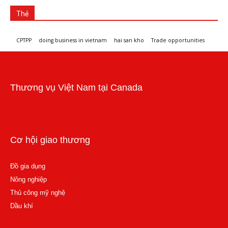
Thẻ
CPTPP
doing business in vietnam
hai san kho
Trade opportunities
Workshops and trade events
Thương vụ Việt Nam tại Canada
Cơ hội giao thương
Đồ gia dụng
Nông nghiệp
Thủ công mỹ nghệ
Dầu khí