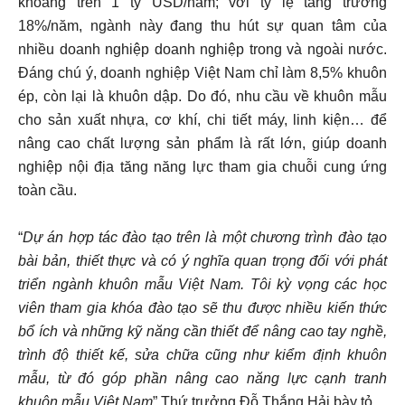
khoảng trên 1 tỷ USD/năm; với tỷ lệ tăng trưởng
18%/năm, ngành này đang thu hút sự quan tâm của
nhiều doanh nghiệp doanh nghiệp trong và ngoài nước.
Đáng chú ý, doanh nghiệp Việt Nam chỉ làm 8,5% khuôn
ép, còn lại là khuôn dập. Do đó, nhu cầu về khuôn mẫu
cho sản xuất nhựa, cơ khí, chi tiết máy, linh kiện… để
nâng cao chất lượng sản phẩm là rất lớn, giúp doanh
nghiệp nội địa tăng năng lực tham gia chuỗi cung ứng
toàn cầu.
“
Dự án hợp tác đào tạo trên là một chương trình đào tạo
bài bản, thiết thực và có ý nghĩa quan trọng đối với phát
triển ngành khuôn mẫu Việt Nam. Tôi kỳ vọng các học
viên tham gia khóa đào tạo sẽ thu được nhiều kiến thức
bổ ích và những kỹ năng cần thiết để nâng cao tay nghề,
trình độ thiết kế, sửa chữa cũng như kiểm định khuôn
mẫu, từ đó góp phần nâng cao năng lực cạnh tranh
khuôn mẫu Việt Nam
” Thứ trưởng Đỗ Thắng Hải bày tỏ.