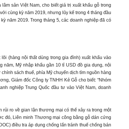
lâm sản Việt Nam, cho biết giá trị xuất khẩu gỗ trong
 với cùng kỳ năm 2019, nhưng lũy kế trong 4 tháng đầu
g kỳ năm 2019. Trong tháng 5, các doanh nghiệp đã có
õi (hàng nội thất dùng trong gia đình) xuất khẩu vào
g năm, Mỹ nhập khẩu gần 10 tỉ USD đồ gia dụng, nội
 chính sách thuế, phía Mỹ chuyển dịch tìm nguồn hàng
Dương, Giám đốc Công ty TNHH Kẻ Gỗ cho biết: “Nhóm
oanh nghiệp Trung Quốc đầu tư vào Việt Nam, doanh
rủi ro về gian lận thương mại có thể xảy ra trong một
ớc đó, Liên minh Thương mại công bằng gỗ dán cứng
OC) điều tra áp dụng chống lẩn tránh thuế chống bán