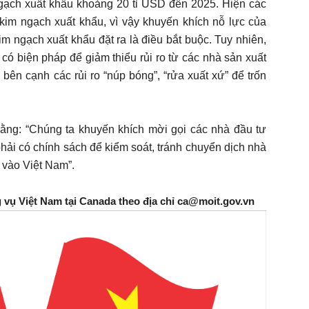
gạch xuất khẩu khoảng 20 tỉ USD đến 2025. Hiện các
im ngạch xuất khẩu, vì vậy khuyến khích nỗ lực của
m ngạch xuất khẩu đặt ra là điều bắt buộc. Tuy nhiên,
ó biện pháp để giảm thiểu rủi ro từ các nhà sản xuất
ên cạnh các rủi ro “núp bóng”, “rửa xuất xứ” để trốn
ằng: “Chúng ta khuyến khích mời gọi các nhà đầu tư
hải có chính sách để kiểm soát, tránh chuyển dịch nhà
 vào Việt Nam”.
g vụ Việt Nam tại Canada theo địa chỉ ca@moit.gov.vn