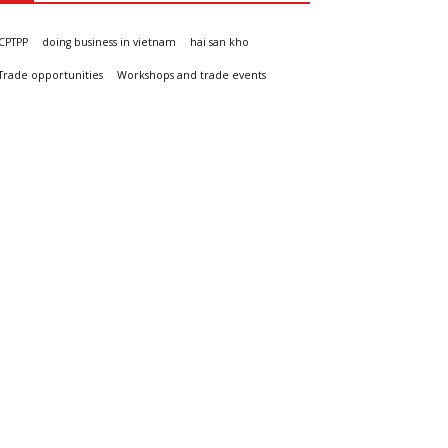
CPTPP
doing business in vietnam
hai san kho
Trade opportunities
Workshops and trade events