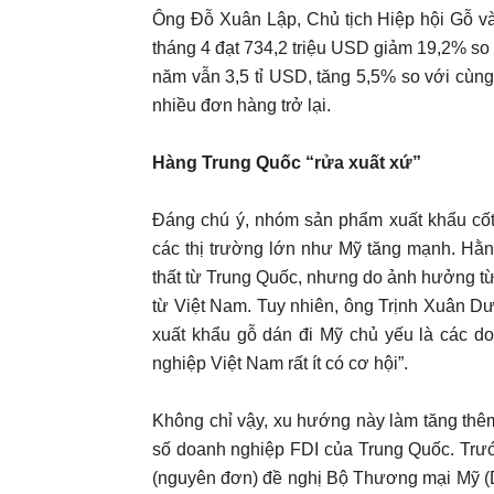
Ông Đỗ Xuân Lập, Chủ tịch Hiệp hội Gỗ và 
tháng 4 đạt 734,2 triệu USD giảm 19,2% so
năm vẫn 3,5 tỉ USD, tăng 5,5% so với cùn
nhiều đơn hàng trở lại.
Hàng Trung Quốc “rửa xuất xứ”
Đáng chú ý, nhóm sản phẩm xuất khẩu cốt l
các thị trường lớn như Mỹ tăng mạnh. Hằn
thất từ Trung Quốc, nhưng do ảnh hưởng từ
từ Việt Nam. Tuy nhiên, ông Trịnh Xuân 
xuất khẩu gỗ dán đi Mỹ chủ yếu là các d
nghiệp Việt Nam rất ít có cơ hội”.
Không chỉ vậy, xu hướng này làm tăng thêm 
số doanh nghiệp FDI của Trung Quốc. Trư
(nguyên đơn) đề nghị Bộ Thương mại Mỹ (D