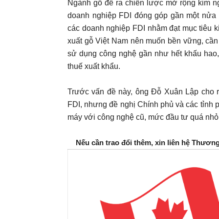
Ngành gỗ đề ra chiến lược mở rộng kim n
doanh nghiệp FDI đóng góp gần một nửa k
các doanh nghiệp FDI nhằm đạt mục tiêu ki
xuất gỗ Việt Nam nên muốn bền vững, cần c
sử dụng công nghệ gần như hết khấu hao, b
thuế xuất khẩu.
Trước vấn đề này, ông Đỗ Xuân Lập cho r
FDI, nhưng đề nghị Chính phủ và các tỉnh p
máy với công nghệ cũ, mức đầu tư quá nhỏ
Nếu cần trao đổi thêm, xin liên hệ Thươn