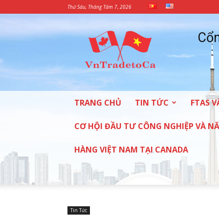
Thứ Sáu, Tháng Tám 7, 2026
Cổng
Cổn
Thông
tin
thương
mại
và
đầu
TRANG CHỦ
TIN TỨC
FTAS V
tư
vào
Canada
CƠ HỘI ĐẦU TƯ CÔNG NGHIỆP VÀ 
HÀNG VIỆT NAM TẠI CANADA
Tin Tức