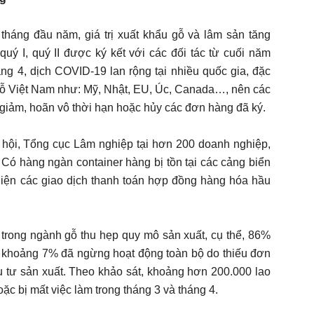
háng đầu năm, giá trị xuất khẩu gỗ và lâm sản tăng
uý I, quý II được ký kết với các đối tác từ cuối năm
ng 4, dịch COVID-19 lan rộng tại nhiều quốc gia, đặc
h gỗ Việt Nam như: Mỹ, Nhật, EU, Úc, Canada…, nên các
 giảm, hoãn vô thời hạn hoặc hủy các đơn hàng đã ký.
 hội, Tổng cục Lâm nghiệp tại hơn 200 doanh nghiệp,
 hàng ngàn container hàng bị tồn tại các cảng biển
hiện các giao dịch thanh toán hợp đồng hàng hóa hầu
 trong ngành gỗ thu hẹp quy mô sản xuất, cụ thể, 86%
 khoảng 7% đã ngừng hoạt động toàn bộ do thiếu đơn
u tư sản xuất. Theo khảo sát, khoảng hơn 200.000 lao
oặc bị mất việc làm trong tháng 3 và tháng 4.