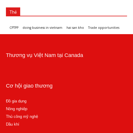
Thẻ
CPTPP
doing business in vietnam
hai san kho
Trade opportunities
Workshops and trade events
Thương vụ Việt Nam tại Canada
Cơ hội giao thương
Đồ gia dụng
Nông nghiệp
Thủ công mỹ nghệ
Dầu khí