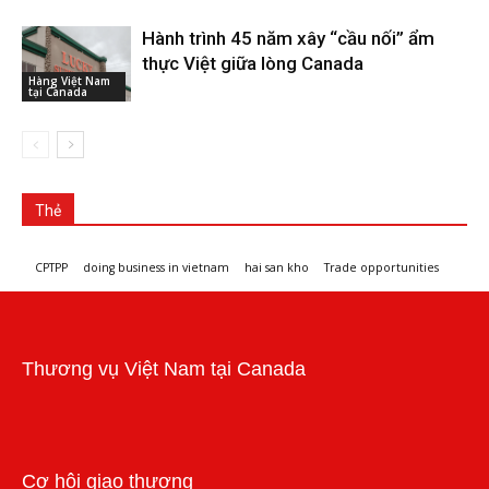
Hành trình 45 năm xây “cầu nối” ẩm
thực Việt giữa lòng Canada
Hàng Việt Nam
tại Canada
Thẻ
CPTPP
doing business in vietnam
hai san kho
Trade opportunities
Workshops and trade events
Thương vụ Việt Nam tại Canada
Cơ hội giao thương