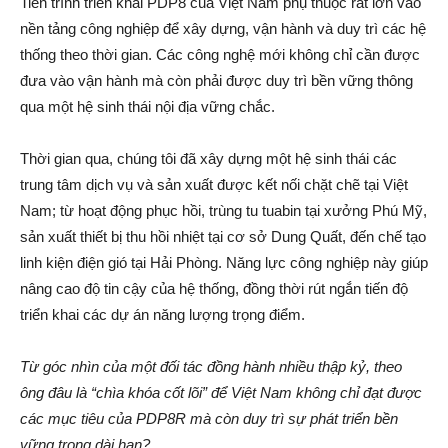
Tiến trình triển khai PDP8 của Việt Nam phụ thuộc rất lớn vào
nền tảng công nghiệp để xây dựng, vận hành và duy trì các hệ
thống theo thời gian. Các công nghệ mới không chỉ cần được
đưa vào vận hành mà còn phải được duy trì bền vững thông
qua một hệ sinh thái nội địa vững chắc.
Thời gian qua, chúng tôi đã xây dựng một hệ sinh thái các
trung tâm dịch vụ và sản xuất được kết nối chặt chẽ tại Việt
Nam; từ hoạt động phục hồi, trùng tu tuabin tại xưởng Phú Mỹ,
sản xuất thiết bị thu hồi nhiệt tại cơ sở Dung Quất, đến chế tạo
linh kiện điện gió tại Hải Phòng. Năng lực công nghiệp này giúp
nâng cao độ tin cậy của hệ thống, đồng thời rút ngắn tiến độ
triển khai các dự án năng lượng trọng điểm.
Từ góc nhìn của một đối tác đồng hành nhiều thập kỷ, theo
ông đâu là “chìa khóa cốt lõi” để Việt Nam không chỉ đạt được
các mục tiêu của PDP8R mà còn duy trì sự phát triển bền
vững trong dài hạn?