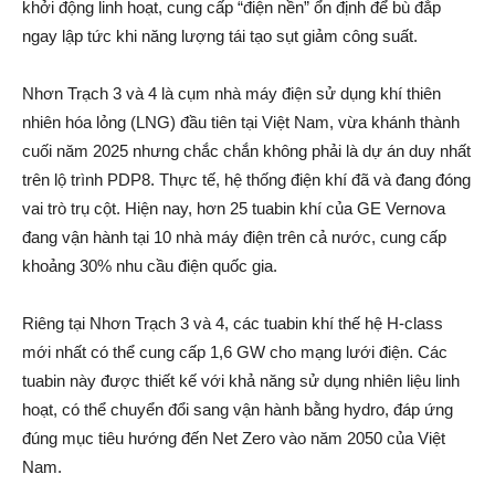
khởi động linh hoạt, cung cấp “điện nền” ổn định để bù đắp
ngay lập tức khi năng lượng tái tạo sụt giảm công suất.
Nhơn Trạch 3 và 4 là cụm nhà máy điện sử dụng khí thiên
nhiên hóa lỏng (LNG) đầu tiên tại Việt Nam, vừa khánh thành
cuối năm 2025 nhưng chắc chắn không phải là dự án duy nhất
trên lộ trình PDP8. Thực tế, hệ thống điện khí đã và đang đóng
vai trò trụ cột. Hiện nay, hơn 25 tuabin khí của GE Vernova
đang vận hành tại 10 nhà máy điện trên cả nước, cung cấp
khoảng 30% nhu cầu điện quốc gia.
Riêng tại Nhơn Trạch 3 và 4, các tuabin khí thế hệ H-class
mới nhất có thể cung cấp 1,6 GW cho mạng lưới điện. Các
tuabin này được thiết kế với khả năng sử dụng nhiên liệu linh
hoạt, có thể chuyển đổi sang vận hành bằng hydro, đáp ứng
đúng mục tiêu hướng đến Net Zero vào năm 2050 của Việt
Nam.