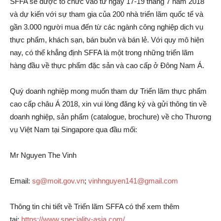
SFFA sẽ được tổ chức vào từ ngày 17-19 tháng 7 năm 2018
và dự kiến với sự tham gia của 200 nhà triển lãm quốc tế và
gần 3.000 người mua đến từ các ngành công nghiệp dịch vụ
thực phẩm, khách sạn, bán buôn và bán lẻ. Với quy mô hiện
nay, có thể khẳng định SFFA là một trong những triển lãm
hàng đầu về thực phẩm đặc sản và cao cấp ở Đông Nam Á.
Quý doanh nghiệp mong muốn tham dự Triển lãm thực phẩm
cao cấp châu Á 2018, xin vui lòng đăng ký và gửi thông tin về
doanh nghiệp, sản phẩm (catalogue, brochure) về cho Thương
vụ Việt Nam tại Singapore qua đầu mối:
Mr Nguyen The Vinh
Email:
sg@moit.gov.vn
;
vinhnguyen141@gmail.com
Thông tin chi tiết về Triển lãm SFFA có thể xem thêm
tại:
https://www.speciality-asia.com/