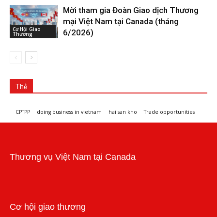
Mời tham gia Đoàn Giao dịch Thương
mại Việt Nam tại Canada (tháng
Cơ Hội Giao
6/2026)
Thương
Thẻ
CPTPP
doing business in vietnam
hai san kho
Trade opportunities
Workshops and trade events
Thương vụ Việt Nam tại Canada
Cơ hội giao thương