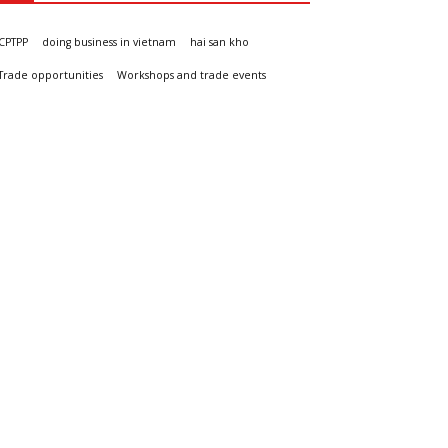
CPTPP
doing business in vietnam
hai san kho
Trade opportunities
Workshops and trade events