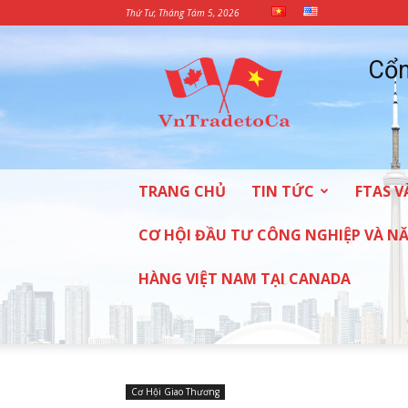
Thứ Tư, Tháng Tám 5, 2026
Cổng
Cổn
Thông
tin
thương
mại
và
đầu
TRANG CHỦ
TIN TỨC
FTAS V
tư
vào
Canada
CƠ HỘI ĐẦU TƯ CÔNG NGHIỆP VÀ 
HÀNG VIỆT NAM TẠI CANADA
Cơ Hội Giao Thương