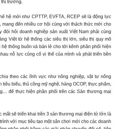
 thị trường.
i thế hệ mới như CPTTP, EVFTA, RCEP sẽ là động lực
i, mang đến nhiều cơ hội cùng với thách thức mới cho
y đòi hỏi doanh nghiệp sản xuất Việt Nam phải cùng
g Việt từ hệ thống các siêu thị lớn, siêu thị quy mô
c hệ thống buôn và bán lẻ cho tới kênh phân phối hiện
nhau nỗ lực củng cố vị thế của mình và phát triển bền
 chia theo các lĩnh vực như nông nghiệp, vật tư nông
n tiêu biểu, thủ công mỹ nghệ, hàng OCOP, thực phẩm,
g… để thực hiện phân phối trên các Sàn thương mại
 mắt sẽ triển khai trên 3 sàn thương mại điện tử lớn là
 trình với mục tiêu tạo một sân chơi mới cho các doanh
hống phân phối bằng các giải pháp chuyển đổi số, liên