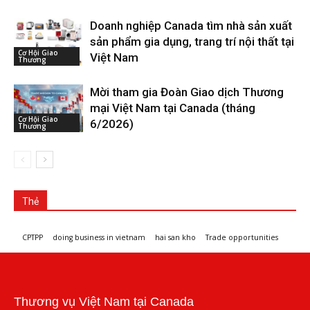
Doanh nghiệp Canada tìm nhà sản xuất
sản phẩm gia dụng, trang trí nội thất tại
Cơ Hội Giao
Việt Nam
Thương
Mời tham gia Đoàn Giao dịch Thương
mại Việt Nam tại Canada (tháng
Cơ Hội Giao
6/2026)
Thương
Thẻ
CPTPP
doing business in vietnam
hai san kho
Trade opportunities
Workshops and trade events
Thương vụ Việt Nam tại Canada