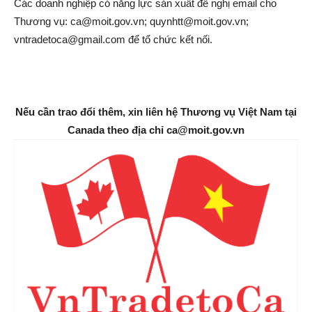
Các doanh nghiệp có năng lực sản xuất đề nghị email cho
Thương vụ: ca@moit.gov.vn; quynhtt@moit.gov.vn;
vntradetoca@gmail.com để tổ chức kết nối.
Nếu cần trao đổi thêm, xin liên hệ Thương vụ Việt Nam tại
Canada theo địa chỉ ca@moit.gov.vn