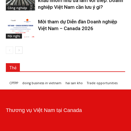
khẩu nhôm như đã làm với thép: Doanh
nghiệp Việt Nam cần lưu ý gì?
Công nghiệp
Mời tham dự Diễn đàn Doanh nghiệp
Việt Nam – Canada 2026
Hội nghị
Thẻ
CPTPP
doing business in vietnam
hai san kho
Trade opportunities
Workshops and trade events
Thương vụ Việt Nam tại Canada