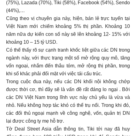
(75%), Lazada (70%), Tiki (58%), Facebook (54%), Sendo
(44%),…
Cũng theo vị chuyên gia này, hiện, bán lẻ trực tuyến tại
Việt Nam mới chiếm khoảng 5% thị phần. Khoảng 10
năm nữa dự kiến con số này sẽ lên khoảng 12- 15% với
khoảng 10 – 15 tỷ USD.
Có thể thấy rõ sự cạnh tranh khốc liệt giữa các DN trong
ngành này, với thực trạng một số mở rộng quy mô, tăng
vốn ngoại, nhắm đến thâu tóm, mở rộng thị phần, trong
khi số khác phải đối mặt với việc tái cấu trúc.
Trong cuộc đua này, nếu các DN khối nội không chớp
được thời cơ, thì đây sẽ là vấn đề rất đáng lo ngại . Bởi
các DN Việt Nam trong lĩnh vực này chủ yếu là vừa và
nhỏ. Nếu không hợp tác khó có thể trụ nổi. Trong khi đó,
các đối thủ ngoại mạnh về công nghệ, vốn, quản trị DN
lại được công ty mẹ hỗ trợ.
Tờ Deal Street Asia dẫn thông tin, Tiki tới nay đã huy