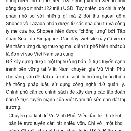
động được hơn 190 triệu USD trong khi đó Sendo huy
động được ít nhất 122 triệu USD. Tuy nhiên, đó chỉ là một
phần nhỏ so với những gì mà 2 đối thủ ngoại gồm
Shopee và Lazada nhận được từ các nhà đầu tư và công
ty mẹ của họ. Shopee hiện được “chống lưng” bởi Tập
đoàn Sea của Singapore. Gần đây, website này đã vươn
lên thành ứng dụng thương mại điện tử phổ biến nhất dù
là đơn vị vào Việt Nam sau cùng.
Để xây dựng được một thị trường bán lẻ trực tuyến cạnh
tranh bền vững tại Việt Nam, chuyên gia Vũ Vinh Phú
cho rằng, vấn đề đặt ra là kiểm soát thị trường; hoàn thiện
hệ thống pháp luật, sử dụng công nghệ 4.0 quản lý.
Chính phủ cần có chính sách để xây dựng các tập đoàn
bán lẻ trực tuyến mạnh của Việt Nam đủ sức dẫn dắt thị
trường.
Chuyên gia kinh tế Vũ Vinh Phú: Việc đầu tư cho kênh
bán lẻ trực tuyến cần rất nhiều vốn. Chỉ với một kho
hàng đã mất chi phí hàng chục triệu USD. Điều này