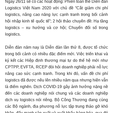
Ngày 26/11 sẽ có các hoạt động: Phiên toàn thể Diễn đàn
Logistics Việt Nam 2020 với chủ đề “Cắt giảm chi phí
logistics, nâng cao năng lực cạnh tranh trong bối cảnh
hội nhập kinh tế quốc tế”; 2 hội thảo chuyên đề: Hạ tầng
logistics – xu hướng và cơ hội; Chuyển đổi số trong
logistics.
Diễn đàn năm nay là Diễn đàn lần thứ 8, được tổ chức
trong bối cảnh có nhiều đặc điểm mới. Việc triển khai và
ký kết các Hiệp định thương mại tự do thế hệ mới như
CPTPP, EVFTA, RCEP đòi hỏi doanh nghiệp phải nỗ lực
nâng cao sức cạnh tranh. Trong khi đó, vấn đề chi phí
logistics đã được nêu lên nhiều năm qua nhưng hiện vẫn
là điểm nghẽn. Dịch COVID-19 gây ảnh hưởng nặng nề
đến các doanh nghiệp nói chung và các doanh nghiệp
dịch vụ logistics nói riêng. Bộ Công Thương đang cùng
các Bộ ngành, địa phương nỗ lực tập trung tháo gỡ khó
khăn, đẩy mạnh sản xuất và xuất khẩu hàng hóa, qua đó