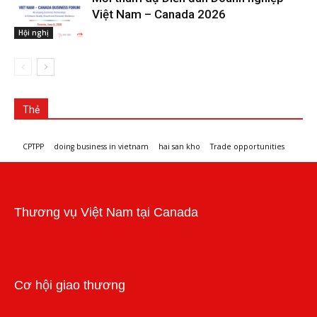
Việt Nam – Canada 2026
Hội nghị
Thẻ
CPTPP
doing business in vietnam
hai san kho
Trade opportunities
Workshops and trade events
Thương vụ Việt Nam tại Canada
Cơ hội giao thương