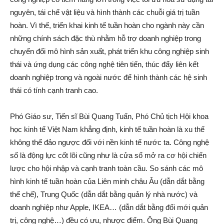
nguyên, tái chế vật liệu và hình thành các chuỗi giá trị tuần
hoàn. Vì thế, triển khai kinh tế tuần hoàn cho ngành này cần
những chính sách đặc thù nhằm hỗ trợ doanh nghiệp trong
chuyển đổi mô hình sản xuất, phát triển khu công nghiệp sinh
thái và ứng dụng các công nghệ tiên tiến, thúc đẩy liên kết
doanh nghiệp trong và ngoài nước để hình thành các hệ sinh
thái có tính cạnh tranh cao.
Phó Giáo sư, Tiến sĩ Bùi Quang Tuấn, Phó Chủ tịch Hội khoa
học kinh tế Việt Nam khẳng định, kinh tế tuần hoàn là xu thế
không thể đảo ngược đối với nền kinh tế nước ta. Công nghệ
số là động lực cốt lõi cũng như là cửa sổ mở ra cơ hội chiến
lược cho hội nhập và cạnh tranh toàn cầu. So sánh các mô
hình kinh tế tuần hoàn của Liên minh châu Âu (dẫn dắt bằng
thể chế), Trung Quốc (dẫn dắt bằng quản lý nhà nước) và
doanh nghiệp như Apple, IKEA… (dẫn dắt bằng đổi mới quản
trị, công nghệ…) đều có ưu, nhược điểm. Ông Bùi Quang