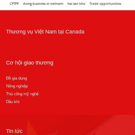
CPTPP
doing business in vietnam
hai san kho
Trade opportunities
Workshops and trade events
Thương vụ Việt Nam tại Canada
Cơ hội giao thương
Đồ gia dụng
Nông nghiệp
Thủ công mỹ nghệ
Dầu khí
Tin tức