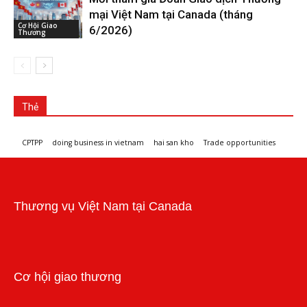
mại Việt Nam tại Canada (tháng
Cơ Hội Giao
6/2026)
Thương
Thẻ
CPTPP
doing business in vietnam
hai san kho
Trade opportunities
Workshops and trade events
Thương vụ Việt Nam tại Canada
Cơ hội giao thương